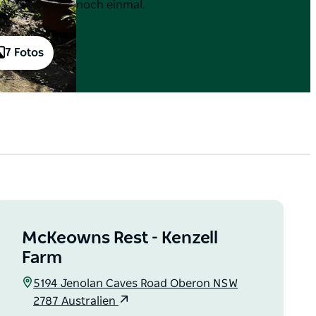
noch einmal.
7 Fotos
McKeowns Rest - Kenzell
Farm
5194 Jenolan Caves Road Oberon NSW
2787 Australien