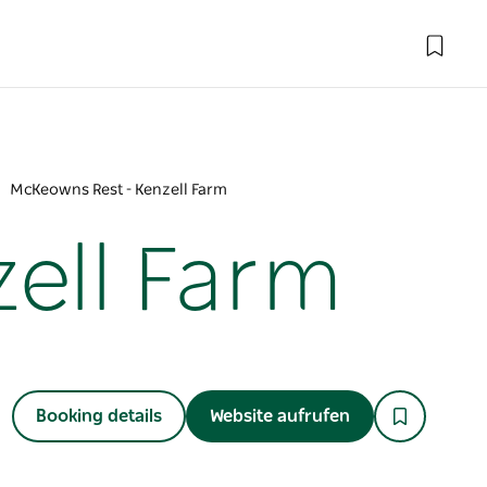
McKeowns Rest - Kenzell Farm
ell Farm
Booking details
Website aufrufen