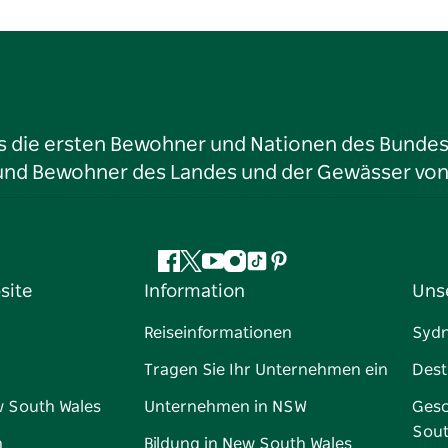
ls die ersten Bewohner und Nationen des Bundess
r und Bewohner des Landes und der Gewässer vo
Facebook
Twitter
YouTube
Instagram
TikTok
Pinterest
site
Information
Uns
Reiseinformationen
Syd
Tragen Sie Ihr Unternehmen ein
Dest
w South Wales
Unternehmen in NSW
Gesc
Sout
n
Bildung in New South Wales