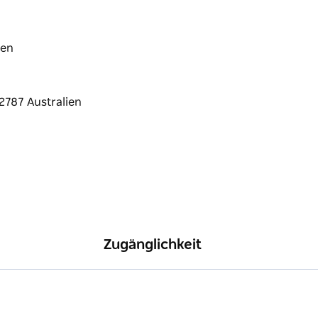
nden.
pannen, Durchatmen und Genießen des
ien
en Abenden am Lagerfeuer und genau dem
Zugänglichkeit