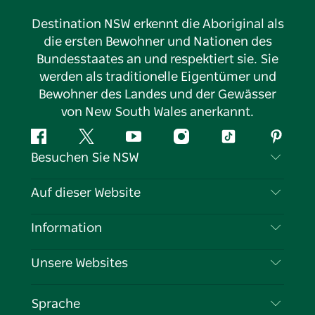
Destination NSW erkennt die Aboriginal als
die ersten Bewohner und Nationen des
Bundesstaates an und respektiert sie. Sie
werden als traditionelle Eigentümer und
Bewohner des Landes und der Gewässer
von New South Wales anerkannt.
Facebook
Twitter
YouTube
Instagram
TikTok
Pintere
Besuchen Sie NSW
Kontaktieren Sie uns
Auf dieser Website
Haftungsausschluss
Reiseziele
Information
Datenschutz
Aktivitäten
Reiseinformationen
Unsere Websites
Cookie-Hinweis
Roadtrips in New South Wales
Tragen Sie Ihr Unternehmen ein
Nutzungsbedingungen
Sydney.com
Veranstaltungen
Sprache
Unternehmen in NSW