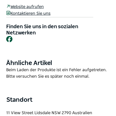
von einigen als „verstecktes Juwel“ bezeichnet wird,
Website aufrufen
ist bekannt für ihren frischen und weißen
Kontaktieren Sie uns
Ziegenkäse.
Finden Sie uns in den sozialen
Ein Besuch der Kellertür bietet Ihnen ein
Netzwerken
einzigartiges Slow-Food-Farm-Erlebnis. Sehen Sie,
Facebook
wie die Molkerei funktioniert, probieren Sie die große
Auswahl an handgemachtem Käse und genießen Sie
eine Qualität und einen Geschmack, die anderswo
schwer zu finden sind.
Ähnliche Artikel
Product
List
Janneis einzigartiger Käse ist während Ihres
Product
Beim Laden der Produkte ist ein Fehler aufgetreten.
Wochenendaufenthalts in der Umgebung erhältlich.
List
Bitte versuchen Sie es später noch einmal.
Auf der Website von Jannei finden Sie Anmerkungen
zur Käseverkostung Öffnungszeiten und
Wegbeschreibungen.
Standort
11 View Street Lidsdale NSW 2790 Australien