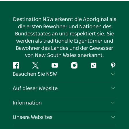
Destination NSW erkennt die Aboriginal als
die ersten Bewohner und Nationen des
Bundesstaates an und respektiert sie. Sie
werden als traditionelle Eigentümer und
Bewohner des Landes und der Gewässer
von New South Wales anerkannt.
Facebook
Twitter
YouTube
Instagram
TikTok
Pintere
Besuchen Sie NSW
Kontaktieren Sie uns
Auf dieser Website
Haftungsausschluss
Reiseziele
Information
Datenschutz
Aktivitäten
Reiseinformationen
Unsere Websites
Cookie-Hinweis
Roadtrips in New South Wales
Tragen Sie Ihr Unternehmen ein
Nutzungsbedingungen