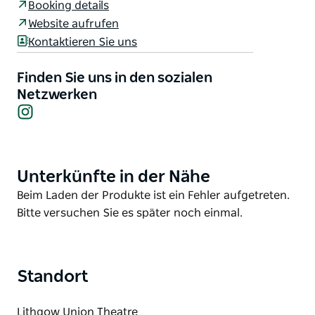
Booking details
Vom ersten DJ-Drop an entführen sie euch in eine
Website aufrufen
Welt aus mitreißenden Beats, surrealen Statuen,
Kontaktieren Sie uns
Walking Acts, Live-Bands, Preisen und interaktiven
Spielen – ein Fest für neugierige Köpfe und
Finden Sie uns in den sozialen
Entdecker. Freut euch auf Mitmach-Tanzaktionen,
Netzwerken
einen Kostümwettbewerb, eine Bar und leckere
Instagram
Snacks.
Das diesjährige Motto: Tag der Toten. Verpasst nicht
die größte Halloween-Party der Stadt – ein
unvergessliches Erlebnis!
Unterkünfte in der Nähe
Product
List
Product
Beim Laden der Produkte ist ein Fehler aufgetreten.
List
Bitte versuchen Sie es später noch einmal.
Standort
Lithgow Union Theatre