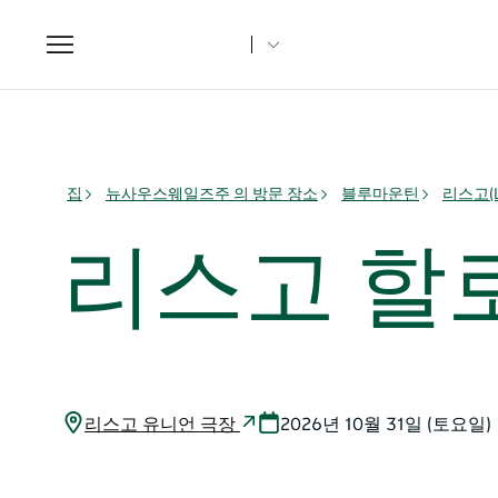
Toggle
navigation
집
뉴사우스웨일즈주 의 방문 장소
블루마운틴
리스고(L
리스고 할
리스고 유니언 극장
2026년 10월 31일 (토요일)