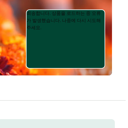
Product
Product
죄송합니다. 상품을 로드하는 중 오류
List
List
가 발생했습니다. 나중에 다시 시도해
주세요.