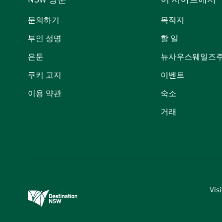
NSW 방문
이 사이트에서
문의하기
목적지
부인 성명
할 일
은둔
뉴사우스웨일즈주
쿠키 고지
이벤트
이용 약관
숙소
거래
Vi