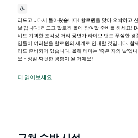
리드고... 다시 돌아왔습니다! 할로윈을 맞아 오싹하고 
날'입니다! 리드고 할로윈 볼에 참여할 준비를 하세요!
비트 기괴한 조각상 거리 공연가 라이브 밴드 푸짐한 경
임들이 여러분을 할로윈의 세계로 안내할 것입니다. 함께
리도 준비되어 있습니다. 올해 테마는 '죽은 자의 날'입
요 – 정말 짜릿한 경험이 될 거예요!
리드고... 다시 돌아왔습니다! 할로윈을 맞아 오싹하고 
날'입니다!
더 읽어보세요
리드고 할로윈 볼에 참여할 준비를 하세요!
DJ의 신나는 음악이 시작되는 순간부터 으스스한 비트 
품 그리고 호기심 가득한 발걸음을 위한 다양한 게임들이
께 즐기는 댄스 코스튬 콘테스트 바와 간단한 먹거리도 
올해 테마는 '죽은 자의 날'입니다.
마을에서 가장 큰 할로윈 축제를 놓치지 마세요 – 정말 
Product