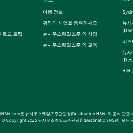
정보
우리
이
저
튜
스
톡
터
스
귀
브
타
레
여행 정보
Syd
북
다
그
스
귀하의 사업을 등록하세요
뉴사
램
트
(Des
 로드 트립
뉴사우스웨일즈주 의 사업
비즈
뉴사우스웨일즈주 의 교육
뉴사
(De
비비드
sitNSW.com은 뉴사우스웨일즈주관광청(Destination NSW) 의 공식 관
© Copyright
2026
뉴사우스웨일즈주관광청(Destination NSW). 모든