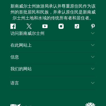
新南威尔士州旅游局承认并尊重原住民作为该
州的首批居民和民族，并承认原住民是新南威
尔士州土地和水域的传统所有者和居住者。
Facebook
叽
YouTube
Instagram
抖
Pintere
访问新南威尔士州
叽
音
喳
联系我们
在此网站上
喳
免责声明
目的地
信息
隐私
推荐活动
旅行信息
Cookie 通知
我们的网站
新南威尔士州公路旅行
列出您的业务
使用条款
Sydney.com
活动
语言
新南威尔士州的商业
新南威尔士州旅游局企业网站
住宿
新南威尔士州的教育
新南威尔士州商务活动
优惠
新南威尔士州旅游局媒体中心