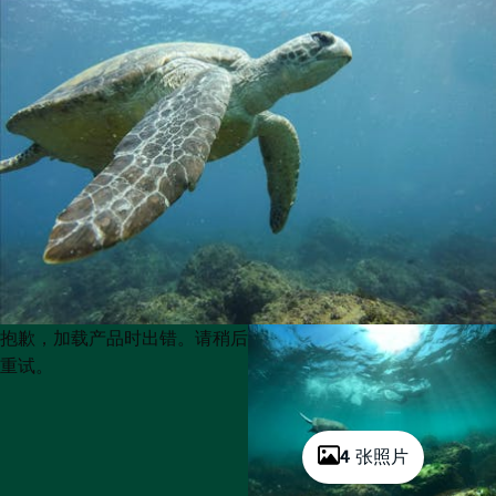
Product
Product
抱歉，加载产品时出错。请稍后
List
List
重试。
4 张照片