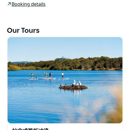
拍照。
Booking details
到达库克岛后，您将欣赏到五颜六色的硬珊瑚和软珊瑚、
热带鱼和尼莫！别忘了海龟！
Our Tours
无论您是自己浮潜还是与家人一起浮潜，Watersports
Guru 都愿意与您分享终生难忘的体验。这是遗愿清单之
一！