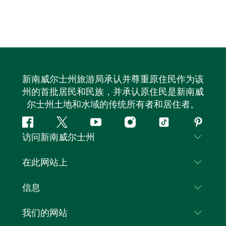
新南威尔士州旅游局承认并尊重原住民作为该
州的首批居民和民族，并承认原住民是新南威
尔士州土地和水域的传统所有者和居住者。
Facebook
叽
YouTube
Instagram
抖
Pintere
访问新南威尔士州
叽
音
喳
联系我们
在此网站上
喳
免责声明
目的地
信息
隐私
推荐活动
旅行信息
Cookie 通知
我们的网站
新南威尔士州公路旅行