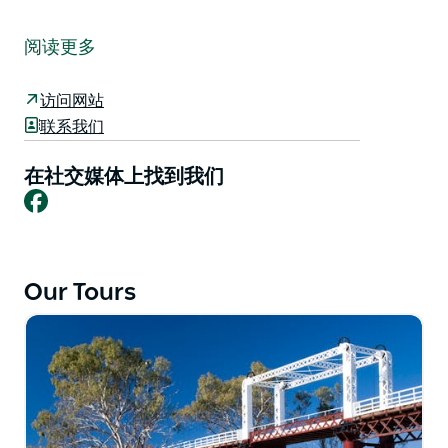
登上雄伟的詹德拉号明轮船，开启一段沿着著名的达令河
的难忘之旅。您可以享受宁静的游船之旅，也可以包船，
阅读更多
为您的特殊场合增添光彩。
最初的詹德拉号是一艘蒸汽明轮船，由伯克镇的亚瑟·西
访问网站
尼尔委托建造，于1894年下水。2000年，拉塞尔·曼塞尔
联系我们
和他的家人打造了这艘现代化的明轮船，标志着在中断六
十多年后，达令河上的明轮船运营历史性地回归。
在社交媒体上找到我们
Facebook
您可以选择周一至周五每天两班一小时的游船之旅，或者
选择周六悠闲的两小时游船之旅。出发点是基德曼营地房
车公园，在旅游旺季开放。
您可以在伯克镇游客信息展览中心轻松预订船票，开启您
Our Tours
难忘的河流探险之旅。乘坐 Jandra 桨轮船，探索这条河
流丰富的历史和自然美景，这是一次独特而标志性的体
验，让人回想起昔日河流旅行的时代。