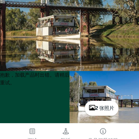
Product
Product
抱歉，加载产品时出错。请稍后
List
List
重试。
2 张照片