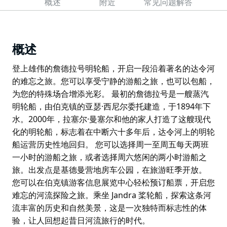
概述
附近
常见问题解答
概述
登上雄伟的詹德拉号明轮船，开启一段沿着著名的达令河
的难忘之旅。您可以享受宁静的游船之旅，也可以包船，
为您的特殊场合增添光彩。 最初的詹德拉号是一艘蒸汽
明轮船，由伯克镇的亚瑟·西尼尔委托建造，于1894年下
水。2000年，拉塞尔·曼塞尔和他的家人打造了这艘现代
化的明轮船，标志着在中断六十多年后，达令河上的明轮
船运营历史性地回归。 您可以选择周一至周五每天两班
一小时的游船之旅，或者选择周六悠闲的两小时游船之
旅。出发点是基德曼营地房车公园，在旅游旺季开放。
您可以在伯克镇游客信息展览中心轻松预订船票，开启您
难忘的河流探险之旅。乘坐 Jandra 桨轮船，探索这条河
流丰富的历史和自然美景，这是一次独特而标志性的体
验，让人回想起昔日河流旅行的时代。