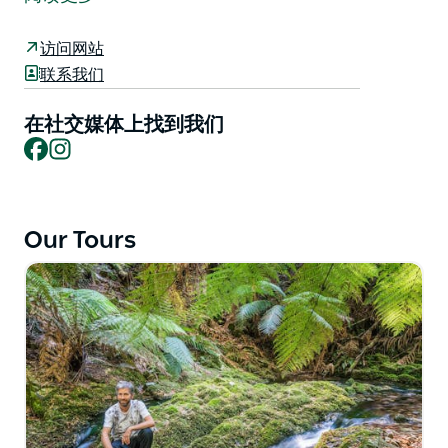
家公园。
此次旅行让参与者被吸引到一个风景优美的地方，享受一
访问网站
日游或真正的露营体验，在那里他们将在野生动物和植物
联系我们
以及大自然的美妙声音中醒来。
在社交媒体上找到我们
专业且知识渊博的导游将增强您在这些国家公园的探险体
Facebook
Instagram
验。露营之旅提供所有餐食，以及交通、帐篷和睡垫。
Our Tours