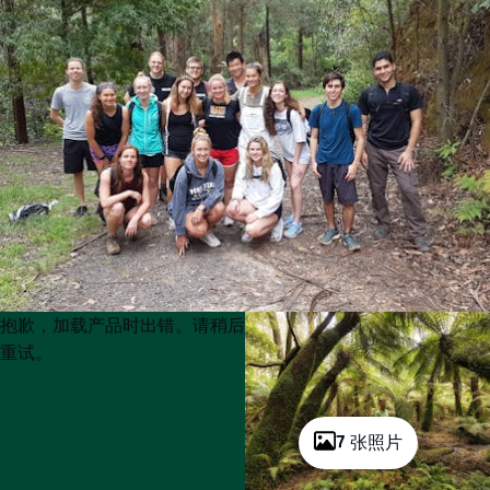
Product
Product
抱歉，加载产品时出错。请稍后
List
List
重试。
7 张照片