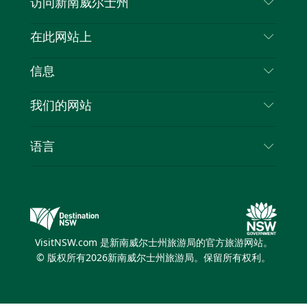
访问新南威尔士州
叽
音
喳
联系我们
在此网站上
喳
免责声明
目的地
信息
隐私
推荐活动
旅行信息
Cookie 通知
我们的网站
新南威尔士州公路旅行
列出您的业务
使用条款
Sydney.com
活动
语言
新南威尔士州的商业
新南威尔士州旅游局企业网站
住宿
新南威尔士州的教育
新南威尔士州商务活动
优惠
新南威尔士州旅游局媒体中心
缤纷悉尼灯光音乐节
VisitNSW.com 是新南威尔士州旅游局的官方旅游网站。
© 版权所有
2026
新南威尔士州旅游局。保留所有权利。