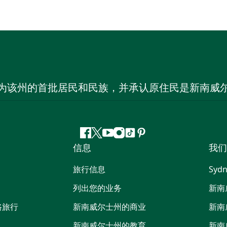
为该州的首批居民和民族，并承认原住民是新南威
Facebook
叽
YouTube
Instagram
抖
Pinterest
信息
我们
叽
音
喳
旅行信息
Sydn
喳
列出您的业务
新南
路旅行
新南威尔士州的商业
新南
新南威尔士州的教育
新南