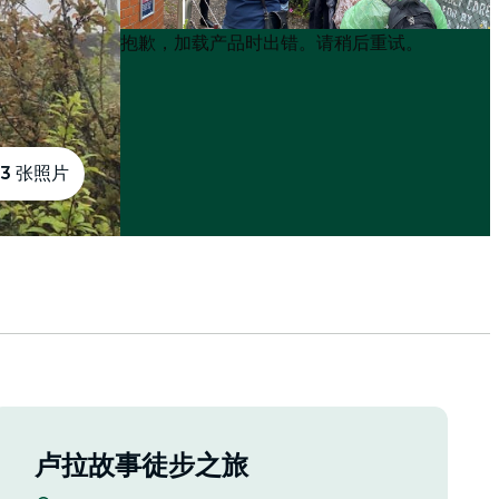
Product
Product
抱歉，加载产品时出错。请稍后重试。
List
List
3 张照片
卢拉故事徒步之旅