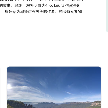
的故事。最终，您将明白为什么 Leura 仍然是所
 当地人，很乐意为您提供有关美味佳肴、购买特别礼物
村庄入口处的奇怪拱门是什么？
，土地出售促进了村庄的发展，并于 1891 年建立
及其遗产的故事。最终，您将明白为什么 Leura
有关美味佳肴、购买特别礼物的商店或日落地点的建