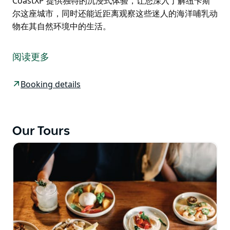
CoastXP 提供独特的沉浸式体验，让您深入了解纽卡斯
尔这座城市，同时还能近距离观察这些迷人的海洋哺乳动
物在其自然环境中的生活。
"邂逅之旅"是CoastXP推出的沉浸式自然体验之旅。该行
程以观鲸为核心，重点观赏每年五月至十一月间，座头鲸
阅读更多
（Megaptera Novaeangliae）沿着纽卡斯尔壮丽海岸线
迁徙的壮观景象。
Booking details
座头鲸的数量正以每年超过10%的速度增长，每年有超过
35,000头鲸鱼途经纽卡斯尔海岸。座头鲸是所有海洋哺
乳动物中最具好奇心和互动性的物种之一，这些壮观的鲸
Our Tours
鱼每年都会从南极洲长途跋涉，来到赤道以南温暖安全的
海域。
"邂逅之旅"远不止是一次观鲸体验。除了观赏鲸鱼，每次
行程还将带您领略纽卡斯尔迷人的海岸线，并有机会邂逅
海豚和新西兰海狗。
CoastXP 提供独特的沉浸式体验，让您深入了解纽卡斯
尔这座城市，同时还能近距离观察这些迷人的海洋哺乳动