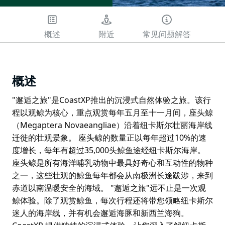
概述
附近
常见问题解答
概述
"邂逅之旅"是CoastXP推出的沉浸式自然体验之旅。该行
程以观鲸为核心，重点观赏每年五月至十一月间，座头鲸
（Megaptera Novaeangliae）沿着纽卡斯尔壮丽海岸线
迁徙的壮观景象。 座头鲸的数量正以每年超过10%的速
度增长，每年有超过35,000头鲸鱼途经纽卡斯尔海岸。
座头鲸是所有海洋哺乳动物中最具好奇心和互动性的物种
之一，这些壮观的鲸鱼每年都会从南极洲长途跋涉，来到
赤道以南温暖安全的海域。 "邂逅之旅"远不止是一次观
鲸体验。除了观赏鲸鱼，每次行程还将带您领略纽卡斯尔
迷人的海岸线，并有机会邂逅海豚和新西兰海狗。