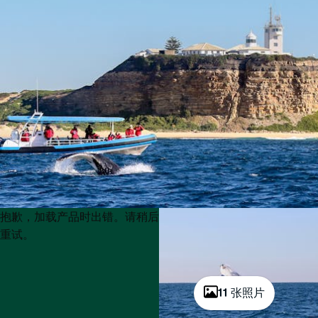
Product
Product
抱歉，加载产品时出错。请稍后
List
List
重试。
11 张照片