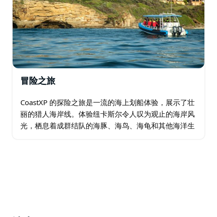
冒险之旅
CoastXP 的探险之旅是一流的海上划船体验，展示了壮
丽的猎人海岸线。体验纽卡斯尔令人叹为观止的海岸风
光，栖息着成群结队的海豚、海鸟、海龟和其他海洋生
物。 乘坐 CoastXP 的定制船"Atmos"，舒适安全地沿
着亨特海岸航行 30 公里…