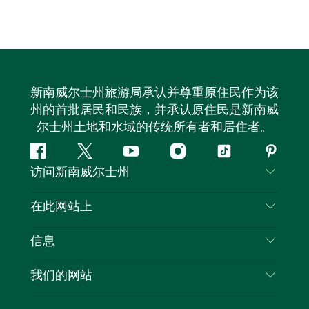
新南威尔士州旅游局承认并尊重原住民作为该
州的首批居民和民族，并承认原住民是新南威
尔士州土地和水域的传统所有者和居住者。
Facebook
叽
YouTube
Instagram
抖
Pintere
访问新南威尔士州
叽
音
喳
联系我们
在此网站上
喳
免责声明
目的地
信息
隐私
推荐活动
旅行信息
Cookie 通知
我们的网站
新南威尔士州公路旅行
列出您的业务
使用条款
Sydney.com