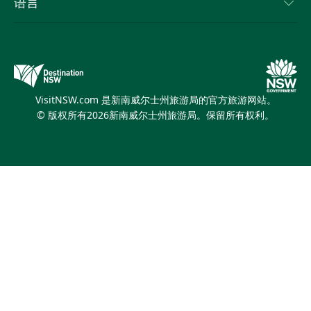
语言
新南威尔士州的商业
新南威尔士州旅游局企业网站
住宿
新南威尔士州的教育
新南威尔士州商务活动
优惠
新南威尔士州旅游局媒体中心
缤纷悉尼灯光音乐节
VisitNSW.com 是新南威尔士州旅游局的官方旅游网站。
© 版权所有
2026
新南威尔士州旅游局。保留所有权利。