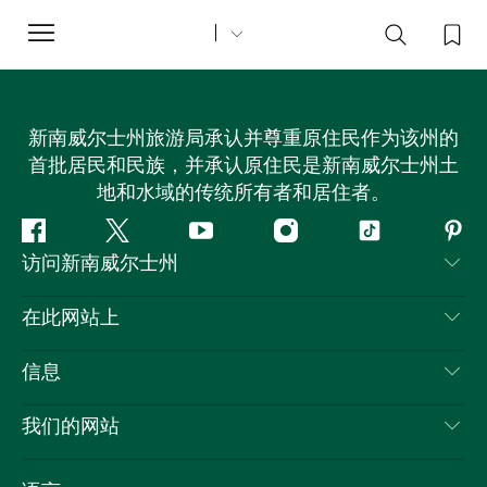
Toggle
navigation
新南威尔士州旅游局承认并尊重原住民作为该州的
首批居民和民族，并承认原住民是新南威尔士州土
地和水域的传统所有者和居住者。
Facebook
叽
YouTube
Instagram
抖
Pint
访问新南威尔士州
叽
音
喳
联系我们
在此网站上
喳
免责声明
目的地
信息
隐私
推荐活动
旅行信息
Cookie 通知
我们的网站
新南威尔士州公路旅行
列出您的业务
使用条款
Sydney.com
活动