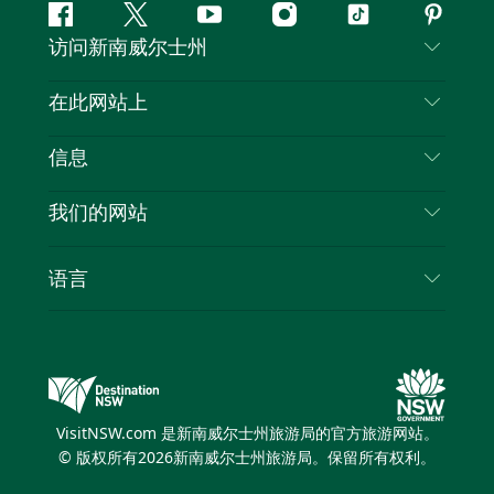
Facebook
叽
YouTube
Instagram
抖
Pintere
访问新南威尔士州
叽
音
喳
联系我们
在此网站上
喳
免责声明
目的地
信息
隐私
推荐活动
旅行信息
Cookie 通知
我们的网站
新南威尔士州公路旅行
列出您的业务
使用条款
Sydney.com
活动
语言
新南威尔士州的商业
新南威尔士州旅游局企业网站
住宿
新南威尔士州的教育
新南威尔士州商务活动
优惠
新南威尔士州旅游局媒体中心
缤纷悉尼灯光音乐节
VisitNSW.com 是新南威尔士州旅游局的官方旅游网站。
© 版权所有
2026
新南威尔士州旅游局。保留所有权利。