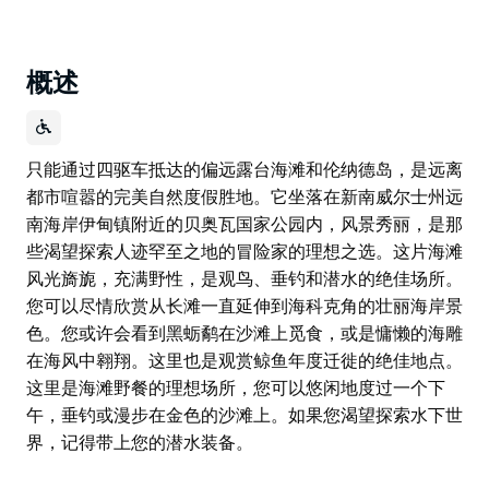
概述
只能通过四驱车抵达的偏远露台海滩和伦纳德岛，是远离
都市喧嚣的完美自然度假胜地。它坐落在新南威尔士州远
南海岸伊甸镇附近的贝奥瓦国家公园内，风景秀丽，是那
些渴望探索人迹罕至之地的冒险家的理想之选。这片海滩
风光旖旎，充满野性，是观鸟、垂钓和潜水的绝佳场所。
您可以尽情欣赏从长滩一直延伸到海科克角的壮丽海岸景
色。您或许会看到黑蛎鹬在沙滩上觅食，或是慵懒的海雕
在海风中翱翔。这里也是观赏鲸鱼年度迁徙的绝佳地点。
这里是海滩野餐的理想场所，您可以悠闲地度过一个下
午，垂钓或漫步在金色的沙滩上。如果您渴望探索水下世
界，记得带上您的潜水装备。
只能通过四驱车抵达的偏远露台海滩和伦纳德岛，是远离