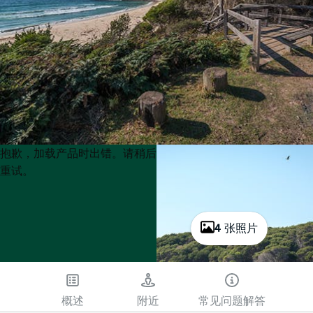
Product
Product
抱歉，加载产品时出错。请稍后
List
List
重试。
4 张照片
概述
附近
常见问题解答