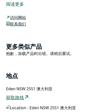
都市喧嚣的完美自然度假胜地。它坐落在新南威尔士州远
阅读更多
南海岸伊甸镇附近的贝奥瓦国家公园内，风景秀丽，是那
些渴望探索人迹罕至之地的冒险家的理想之选。这片海滩
访问网站
风光旖旎，充满野性，是观鸟、垂钓和潜水的绝佳场所。
联系我们
您可以尽情欣赏从长滩一直延伸到海科克角的壮丽海岸景
色。您或许会看到黑蛎鹬在沙滩上觅食，或是慵懒的海雕
在海风中翱翔。这里也是观赏鲸鱼年度迁徙的绝佳地点。
Product
更多类似产品
这里是海滩野餐的理想场所，您可以悠闲地度过一个下
List
Product
抱歉，加载产品时出错。请稍后重试。
午，垂钓或漫步在金色的沙滩上。如果您渴望探索水下世
List
界，记得带上您的潜水装备。
地点
Eden NSW 2551 澳大利亚
获取路线