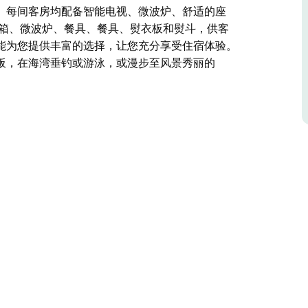
。每间客房均配备智能电视、微波炉、舒适的座
冰箱、微波炉、餐具、餐具、熨衣板和熨斗，供客
 都能为您提供丰富的选择，让您充分享受住宿体验。
板，在海湾垂钓或游泳，或漫步至风景秀丽的
 岸边，是放松身心、焕发活力的完美海滨度假胜地。酒店全新装
在风景如画的环境中饱览迷人的海湾景色。
或一张大床加一张单人床房，应有尽有。此外，酒
可以选择入住拥有独立露台的高级湖滨客房，欣赏
设有两间连通房，非常适合家庭入住。
用品。每间客房均配备智能电视、微波炉、舒适的
、熨衣板和熨斗，供客人使用。
您提供丰富的选择，让您充分享受住宿体验。您可以坐
或游泳，或漫步至风景秀丽的 Burrill 海