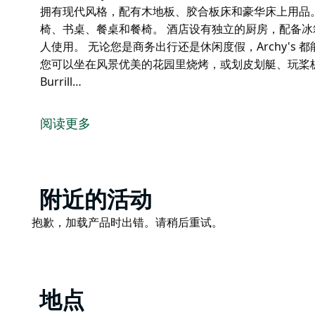
拥有现代风格，配有木地板、胶合板床和豪华床上用品
椅、书桌、餐桌和餐椅。 酒店设有独立的厨房，配备
人使用。 无论您是商务出行还是休闲度假，Archy's
您可以坐在风景优美的花园里烧烤，或划皮划艇、玩桨
Burrill…
Archy's 酒店位于伯里尔湾 (Burrill Inlet)
修的客房经过精心设计，提供现代化的舒适设施，让您
阅读更多
酒店提供多种房型选择，从豪华大床房到两张双人床房
店还提供一间可欣赏壮丽湖景的豪华三居室公寓。您也
日落美景。
Product
附近的活动
Archy's 可满足不同喜好和团体规模的客人需求，并
List
Product
抱歉，加载产品时出错。请稍后重试。
客房拥有现代风格，配有木地板、胶合板床和豪华床上
List
座椅、书桌、餐桌和餐椅。
酒店设有独立的厨房，配备冰箱、微波炉、餐具、餐具
无论您是商务出行还是休闲度假，Archy's 都能为
地点
在风景优美的花园里烧烤，或划皮划艇、玩桨板，在海湾垂钓