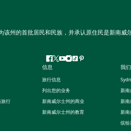
为该州的首批居民和民族，并承认原住民是新南威
Facebook
叽
YouTube
Instagram
抖
Pinterest
信息
我们
叽
音
喳
旅行信息
Sydn
喳
列出您的业务
新南
路旅行
新南威尔士州的商业
新南
新南威尔士州的教育
新南
缤纷