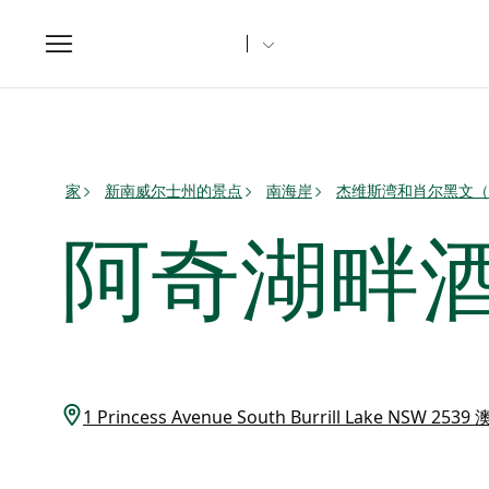
Toggle
navigation
家
新南威尔士州的景点
南海岸
杰维斯湾和肖尔黑文（Sh
阿奇湖畔
1 Princess Avenue South Burrill Lake NSW 25