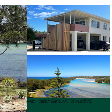
Product
Product
抱歉，加载产品时出错。请稍后重试。
List
List