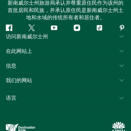
新南威尔士州旅游局承认并尊重原住民作为该州的
首批居民和民族，并承认原住民是新南威尔士州土
地和水域的传统所有者和居住者。
Facebook
叽
YouTube
Instagram
抖
Pint
访问新南威尔士州
叽
音
喳
联系我们
在此网站上
喳
免责声明
目的地
信息
隐私
推荐活动
旅行信息
Cookie 通知
我们的网站
新南威尔士州公路旅行
列出您的业务
使用条款
Sydney.com
活动
语言
新南威尔士州的商业
新南威尔士州旅游局企业网站
住宿
新南威尔士州的教育
新南威尔士州商务活动
优惠
新南威尔士州旅游局媒体中心