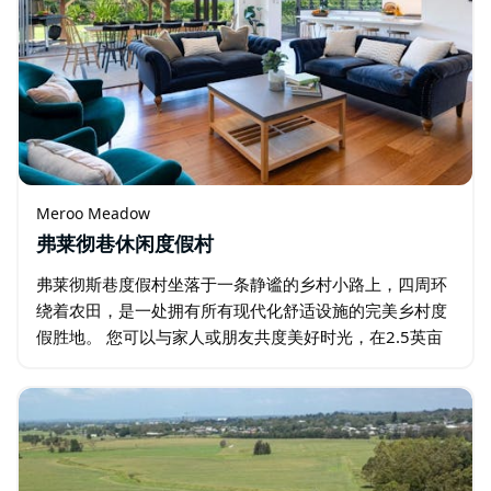
Meroo Meadow
弗莱彻巷休闲度假村
弗莱彻斯巷度假村坐落于一条静谧的乡村小路上，四周环
绕着农田，是一处拥有所有现代化舒适设施的完美乡村度
假胜地。 您可以与家人或朋友共度美好时光，在2.5英亩
精心修剪的花园中欣赏壮丽的悬崖景色，或在泳池中畅游
一番。户外凉亭可容纳12人…