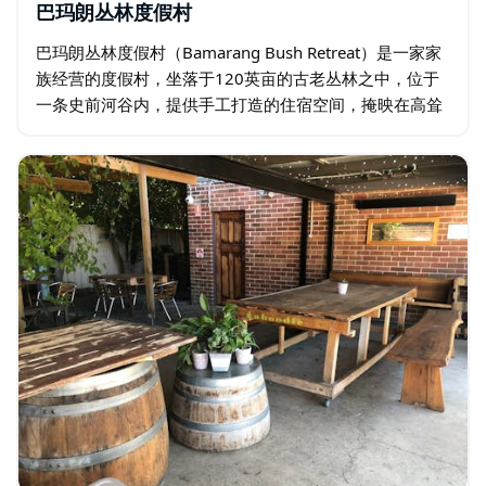
巴玛朗丛林度假村
巴玛朗丛林度假村（Bamarang Bush Retreat）是一家家
族经营的度假村，坐落于120英亩的古老丛林之中，位于
一条史前河谷内，提供手工打造的住宿空间，掩映在高耸
的桉树之间，私密幽静，距离悉尼或堪培拉仅2.5小时车
程。…