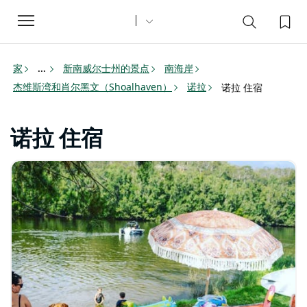
Toggle
navigation
家
新南威尔士州的景点
南海岸
...
杰维斯湾和肖尔黑文（Shoalhaven）
诺拉
诺拉 住宿
诺拉 住宿