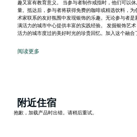
趣又富有教育意义。 当参与者制作戒指时，他们可以
量。抵达后，参与者将获得免费的咖啡或精选饮料，为
术家联系的友好氛围中发现银饰的乐趣。无论参与者是
满活力的城市中心提供丰富的实践经验。 发掘银饰艺
活力的城市度过的美好时光的珍贵回忆。加入这个融合
在迷人的工作坊中体验传统银器制作艺术，参与者将制
导历史悠久的银匠技术，例如焊接、成型和纹理，确保
阅读更多
该工作室坐落在一个轻松而温馨的场地，为探索创造力
助，使银饰之旅既有趣又富有教育意义。
当参与者制作戒指时，他们可以休息一下，享用工作坊
得免费的咖啡或精选饮料，为创意活动奠定了愉快的基
在有利于与内在艺术家联系的友好氛围中发现银饰的乐
Product
附近住宿
会都保证在这座充满活力的城市中心提供丰富的实践经
List
Product
抱歉，加载产品时出错。请稍后重试。
发掘银饰艺术，带回家的不仅是美丽的戒指，还有在这
List
入这个融合了传统、创意和奢华气息的工作坊。