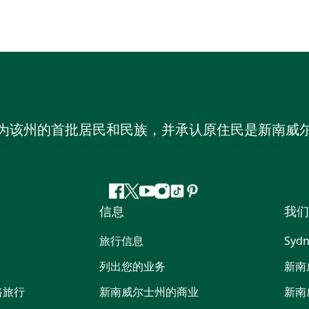
为该州的首批居民和民族，并承认原住民是新南威
Facebook
叽
YouTube
Instagram
抖
Pinterest
信息
我们
叽
音
喳
旅行信息
Sydn
喳
列出您的业务
新南
路旅行
新南威尔士州的商业
新南