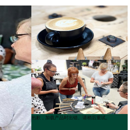
Product
Product
抱歉，加载产品时出错。请稍后重试。
List
List