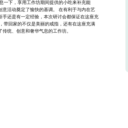
休息一下，享用工作坊期间提供的小吃来补充能
创意活动奠定了愉快的基调。 在有利于与内在艺
新手还是有一定经验，本次研讨会都保证在这座充
术，带回家的不仅是美丽的戒指，还有在这座充满
了传统、创意和奢华气息的工作坊。
作三枚精美的纯银叠戴戒指。熟练的专业人员将指
创造出独特而美丽的作品。
提供了理想的环境。参与者会在需要时获得专家帮
期间提供的小吃来补充能量。抵达后，参与者将获
调。
趣。无论参与者是新手还是有一定经验，本次研讨
验。
座充满活力的城市度过的美好时光的珍贵回忆。加