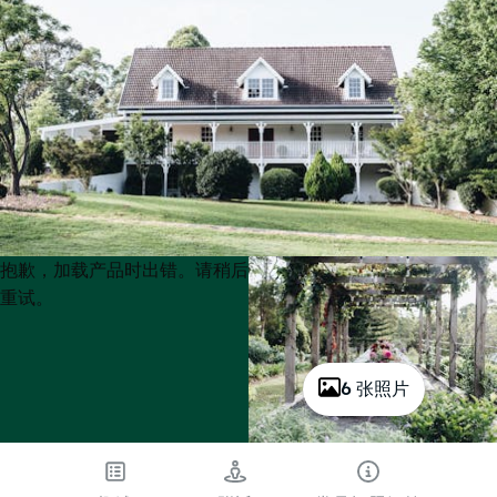
Product
Product
抱歉，加载产品时出错。请稍后
List
List
重试。
6 张照片