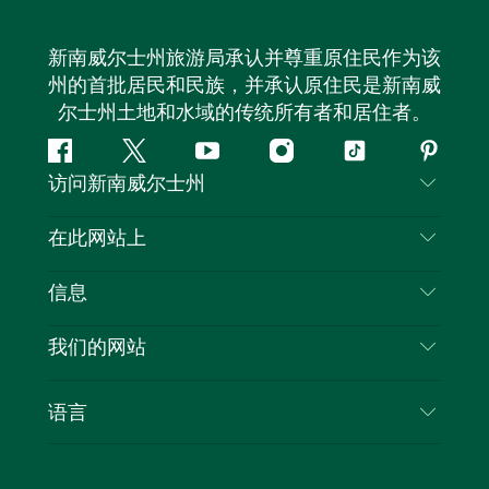
新南威尔士州旅游局承认并尊重原住民作为该
州的首批居民和民族，并承认原住民是新南威
尔士州土地和水域的传统所有者和居住者。
Facebook
叽
YouTube
Instagram
抖
Pintere
访问新南威尔士州
叽
音
喳
联系我们
在此网站上
喳
免责声明
目的地
信息
隐私
推荐活动
旅行信息
Cookie 通知
我们的网站
新南威尔士州公路旅行
列出您的业务
使用条款
Sydney.com
活动
语言
新南威尔士州的商业
新南威尔士州旅游局企业网站
住宿
新南威尔士州的教育
新南威尔士州商务活动
优惠