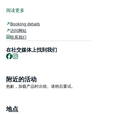
邦达拉农场坐落于风景秀丽的贝里镇和迷人的七英里海滩
之间，占地15英亩，是家庭聚会、浪漫假期和公司团建
阅读更多
的理想之选。农场拥有可容纳18位客人的主屋，以及两
栋可容纳4-5位客人的独立小屋。每栋房屋均可单独出
Booking details
租，四周环绕着花园，确保您拥有私密的乡村度假体验。
访问网站
对于大型团体而言，主屋是聚会的理想场所，拥有7间卧
联系我们
室、6间浴室、多个用餐和休闲区域，以及可供探索的美
丽户外空间。两栋独立小屋均设有两间卧室和两间浴室，
在社交媒体上找到我们
彼此之间以及与主屋都近在咫尺。
Facebook
Instagram
与亲朋好友欢聚一堂，同时又能享受各自独立的空间，尽
情领略这片距离悉尼两小时车程、距离堪培拉不到三小时
车程的美丽环境。
Product
附近的活动
List
Product
抱歉，加载产品时出错。请稍后重试。
List
地点