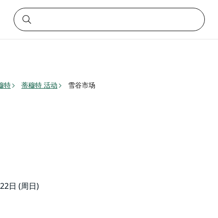
穆特
蒂穆特 活动
雪谷市场
月22日 (周日)