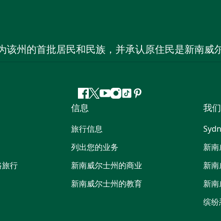
为该州的首批居民和民族，并承认原住民是新南威
Facebook
叽
YouTube
Instagram
抖
Pinterest
信息
我们
叽
音
喳
旅行信息
Sydn
喳
列出您的业务
新南
路旅行
新南威尔士州的商业
新南
新南威尔士州的教育
新南
缤纷