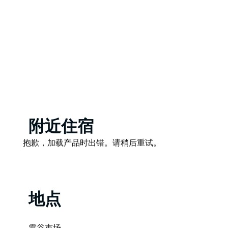
每年复活节的周五和周六，上午 10 点至下午 4 点。
每年 11 月的第三个完整周末，上午 10 点至下午 4 点。
Product
附近住宿
List
Product
抱歉，加载产品时出错。请稍后重试。
List
地点
雪谷市场