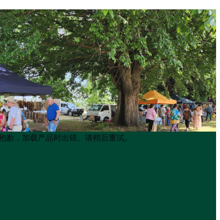
Product
Product
抱歉，加载产品时出错。请稍后重试。
List
List