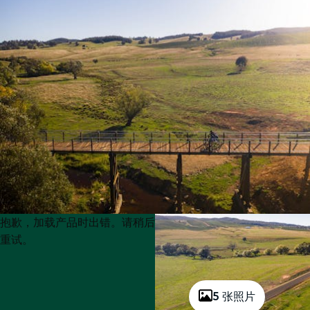
Product
Product
抱歉，加载产品时出错。请稍后
List
List
重试。
5 张照片