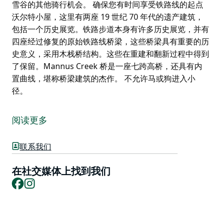
雪谷的其他骑行机会。 确保您有时间享受铁路线的起点
沃尔特小屋，这里有两座 19 世纪 70 年代的遗产建筑，
包括一个历史展览。铁路步道本身有许多历史展览，并有
四座经过修复的原始铁路线桥梁，这些桥梁具有重要的历
史意义，采用木栈桥结构。这些在重建和翻新过程中得到
了保留。Mannus Creek 桥是一座七跨高桥，还具有内
置曲线，堪称桥梁建筑的杰作。 不允许马或狗进入小
径。
2020 年 4 月正式开放的 Tumbarumba 至 Rosewood 铁
路步道是游览雪谷时绝对不容错过的景点。
阅读更多
一条充满活力的复兴步道，适合散步、骑自行车、推车、
漫步、兜售、滚动和放松。步道起点位于 Tumbarumba
联系我们
的 Figures Street 和 Rosewood 的 McEachern Lane，
全长超过 21 公里，坡度平缓，曲线优美。
在社交媒体上找到我们
Facebook
Instagram
放松身心，享受美丽的乡村风光和壮观的山坡，全家都可
以享受安全的步道。对于更认真的骑手，挑战自己完成整
个距离，并尝试雪谷的其他骑行机会。