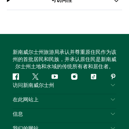
可访问性
新南威尔士州旅游局承认并尊重原住民作为该
州的首批居民和民族，并承认原住民是新南威
尔士州土地和水域的传统所有者和居住者。
Facebook
叽
YouTube
Instagram
抖
Pintere
访问新南威尔士州
叽
音
喳
联系我们
在此网站上
喳
免责声明
目的地
信息
隐私
推荐活动
旅行信息
我们的网站