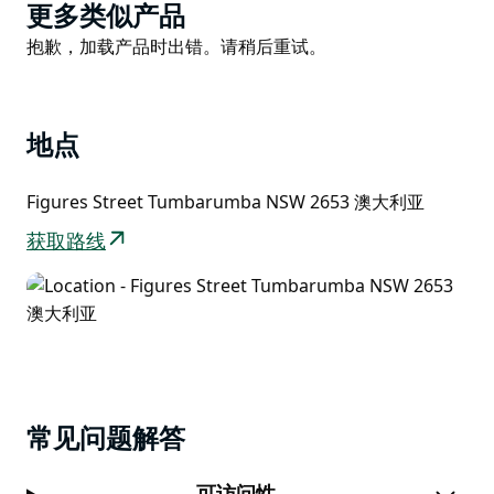
Product
更多类似产品
确保您有时间享受铁路线的起点沃尔特小屋，这里有两座
List
Product
19 世纪 70 年代的遗产建筑，包括一个历史展览。铁路步
抱歉，加载产品时出错。请稍后重试。
List
道本身有许多历史展览，并有四座经过修复的原始铁路线
桥梁，这些桥梁具有重要的历史意义，采用木栈桥结构。
这些在重建和翻新过程中得到了保留。Mannus Creek
地点
桥是一座七跨高桥，还具有内置曲线，堪称桥梁建筑的杰
作。
Figures Street Tumbarumba NSW 2653 澳大利亚
不允许马或狗进入小径。
获取路线
常见问题解答