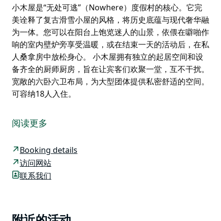
小木屋是“无处可逃”（Nowhere）度假村的核心。它完
美诠释了复古滑雪小屋的风格，将历史底蕴与现代奢华融
为一体。您可以在阳台上饱览迷人的山景，依偎在噼啪作
响的室内壁炉旁享受温暖，或在结束一天的活动后，在私
人桑拿房中放松身心。 小木屋拥有独立的起居空间和设
备齐全的厨师厨房，旨在让宾客们欢聚一堂，互不干扰。
宽敞的六卧六卫布局，为大型团体提供私密舒适的空间。
可容纳18人入住。
小木屋是“无处可逃”（Nowhere）度假村的核心。它完
美诠释了复古滑雪小屋的风格，将历史底蕴与现代奢华融
阅读更多
为一体。您可以在阳台上饱览迷人的山景，依偎在噼啪作
响的室内壁炉旁享受温暖，或在结束一天的活动后，在私
Booking details
人桑拿房中放松身心。
访问网站
小木屋拥有独立的起居空间和设备齐全的厨师厨房，旨在
联系我们
让宾客们欢聚一堂，互不干扰。
宽敞的六卧六卫布局，为大型团体提供私密舒适的空间。
可容纳18人入住。
Product
附近的活动