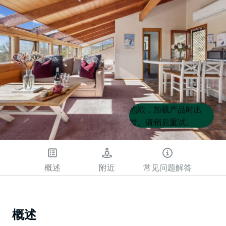
Product
Product
抱歉，加载产品时出
List
List
错。请稍后重试。
概述
附近
常见问题解答
概述