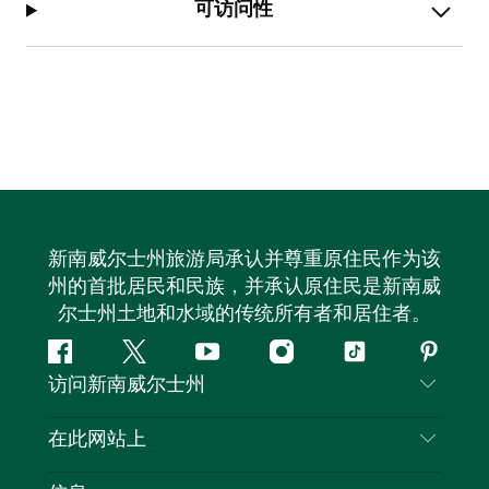
可访问性
新南威尔士州旅游局承认并尊重原住民作为该
州的首批居民和民族，并承认原住民是新南威
尔士州土地和水域的传统所有者和居住者。
Facebook
叽
YouTube
Instagram
抖
Pintere
访问新南威尔士州
叽
音
喳
联系我们
在此网站上
喳
免责声明
目的地