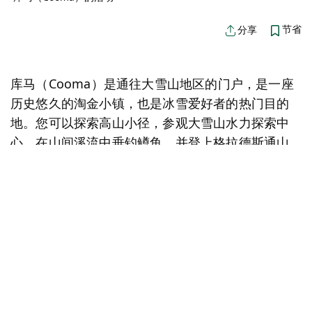
节省
分享
库马（Cooma）是通往大雪山地区的门户，是一座
历史悠久的淘金小镇，也是冰雪爱好者的热门目的
地。您可以探索高山小径，参观大雪山水力探索中
心，在山间溪流中垂钓鳟鱼，并登上格拉德斯通山
瞭望台，饱览壮丽的景色。
地图视图
抱歉，加载产品时出错。请稍后重试。