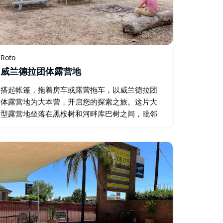
Roto
威兰德拉团体露营地
搭起帐篷，拖着房车或露营拖车，以威兰德拉团
体露营地为大本营，开启您的探索之旅。这片大
型露营地坐落在黑桉树和河畔库巴树之间，毗邻
威兰德拉溪，是自驾游或四驱车穿越西部河流地
区的团体游客的理想之选。 如果您想舒展筋骨…