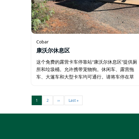
Cobar
康沃尔休息区
这个免费的露营卡车停靠站“康沃尔休息区”提供厕
所和垃圾桶。允许携带宠物狗。休闲车、露营拖
车、大篷车和大型卡车均可通行。请将车停在草
坪上，并保持沥青路面畅通，方便卡车通行。 科
巴标志牌在您驶入时格外醒目。该标志牌位于大
科巴铜矿遗址上。…
1
2
››
Last »