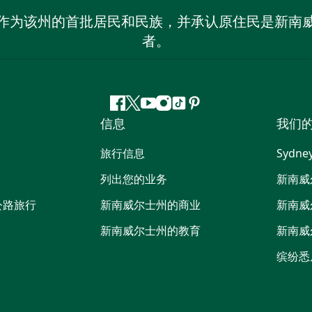
作为该州的首批居民和民族，并承认原住民是新南
者。
Facebook
叽
YouTube
Instagram
抖
Pinterest
信息
我们
叽
音
喳
旅行信息
Sydne
喳
列出您的业务
新南威
公路旅行
新南威尔士州的商业
新南威
新南威尔士州的教育
新南威
缤纷悉