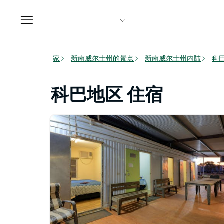
Toggle
navigation
家
新南威尔士州的景点
新南威尔士州内陆
科
科巴地区 住宿