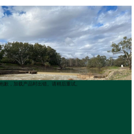
Product
Product
抱歉，加载产品时出错。请稍后重试。
List
List