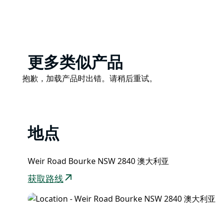
访问 VisitBourke 网站。
位于布尔克以西七公里的 Anson 街。
Product
更多类似产品
List
Product
抱歉，加载产品时出错。请稍后重试。
List
地点
Weir Road Bourke NSW 2840 澳大利亚
获取路线