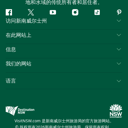
地和水域的传统所有者和居住者。
Facebook
叽
YouTube
Instagram
抖
Pint
访问新南威尔士州
叽
音
喳
联系我们
在此网站上
喳
免责声明
目的地
信息
隐私
推荐活动
旅行信息
Cookie 通知
我们的网站
新南威尔士州公路旅行
列出您的业务
使用条款
Sydney.com
活动
语言
新南威尔士州的商业
新南威尔士州旅游局企业网站
住宿
新南威尔士州的教育
新南威尔士州商务活动
优惠
新南威尔士州旅游局媒体中心
缤纷悉尼灯光音乐节
VisitNSW.com 是新南威尔士州旅游局的官方旅游网站。
© 版权所有
2026
新南威尔士州旅游局。保留所有权利。