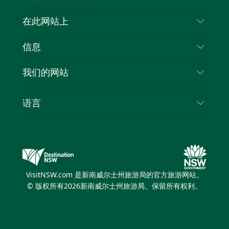
喳
联系我们
在此网站上
喳
免责声明
目的地
信息
隐私
推荐活动
旅行信息
Cookie 通知
我们的网站
新南威尔士州公路旅行
列出您的业务
使用条款
Sydney.com
活动
语言
新南威尔士州的商业
新南威尔士州旅游局企业网站
住宿
新南威尔士州的教育
新南威尔士州商务活动
优惠
新南威尔士州旅游局媒体中心
缤纷悉尼灯光音乐节
VisitNSW.com 是新南威尔士州旅游局的官方旅游网站。
© 版权所有
2026
新南威尔士州旅游局。保留所有权利。