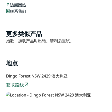
松惬意地享受野餐时光。您可以悠闲地欣赏美景，或沿着
访问网站
溪流漫步，寻找鸭嘴兽的踪迹。
联系我们
壮观的波托鲁瀑布 (Potoroo Falls) 位于野餐区上游约 1
公里处，沿着波托鲁瀑布步道 (Potoroo Falls walk) 即可
到达。沿着步道漫步穿过雨林，最后在瀑布潭中畅游一
Product
更多类似产品
番，绝对值得一去。
List
Product
抱歉，加载产品时出错。请稍后重试。
List
地点
Dingo Forest NSW 2429 澳大利亚
获取路线