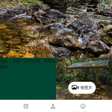
Product
Product
抱歉，加载产品时出错。请稍后
List
List
重试。
4 张照片