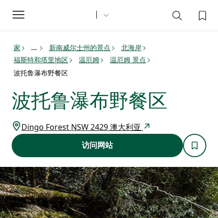
Toggle
navigation
家
新南威尔士州的景点
北海岸
...
福斯特和塔里地区
温厄姆
温厄姆 景点
波托鲁瀑布野餐区
波托鲁瀑布野餐区
Dingo Forest NSW 2429 澳大利亚
访问网站