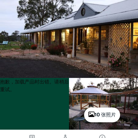
Product
Product
抱歉，加载产品时出错。请稍后
List
List
重试。
10 张照片