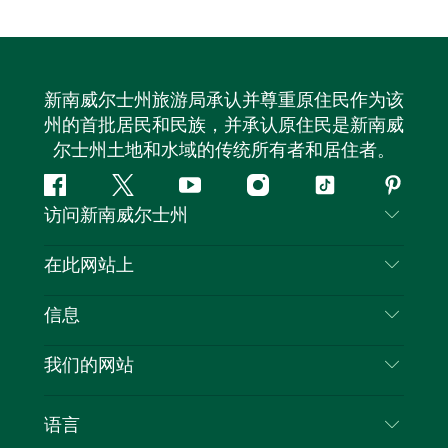
新南威尔士州旅游局承认并尊重原住民作为该
州的首批居民和民族，并承认原住民是新南威
尔士州土地和水域的传统所有者和居住者。
Facebook
叽
YouTube
Instagram
抖
Pintere
访问新南威尔士州
叽
音
喳
联系我们
在此网站上
喳
免责声明
目的地
信息
隐私
推荐活动
旅行信息
Cookie 通知
我们的网站
新南威尔士州公路旅行
列出您的业务
使用条款
Sydney.com
活动
语言
新南威尔士州的商业
新南威尔士州旅游局企业网站