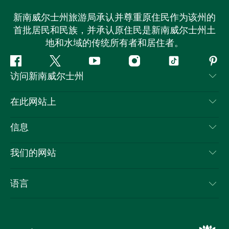
新南威尔士州旅游局承认并尊重原住民作为该州的
首批居民和民族，并承认原住民是新南威尔士州土
地和水域的传统所有者和居住者。
Facebook
叽
YouTube
Instagram
抖
Pint
访问新南威尔士州
叽
音
喳
联系我们
在此网站上
喳
免责声明
目的地
信息
隐私
推荐活动
旅行信息
Cookie 通知
我们的网站
新南威尔士州公路旅行
列出您的业务
使用条款
Sydney.com
活动
语言
新南威尔士州的商业
新南威尔士州旅游局企业网站
住宿
新南威尔士州的教育
新南威尔士州商务活动
优惠