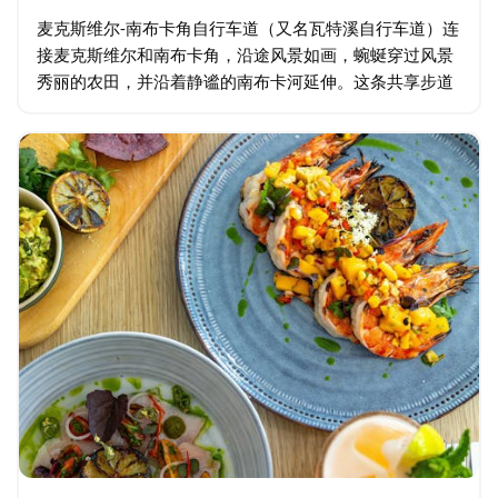
麦克斯维尔-南布卡角自行车道（又名瓦特溪自行车道）连
接麦克斯维尔和南布卡角，沿途风景如画，蜿蜒穿过风景
秀丽的农田，并沿着静谧的南布卡河延伸。这条共享步道
非常适合骑行、跑步或散步，它展现了山谷的自然美景…