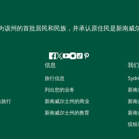
为该州的首批居民和民族，并承认原住民是新南威
Facebook
叽
YouTube
Instagram
抖
Pinterest
信息
我们
叽
音
喳
旅行信息
Sydn
喳
列出您的业务
新南
路旅行
新南威尔士州的商业
新南
新南威尔士州的教育
新南
缤纷