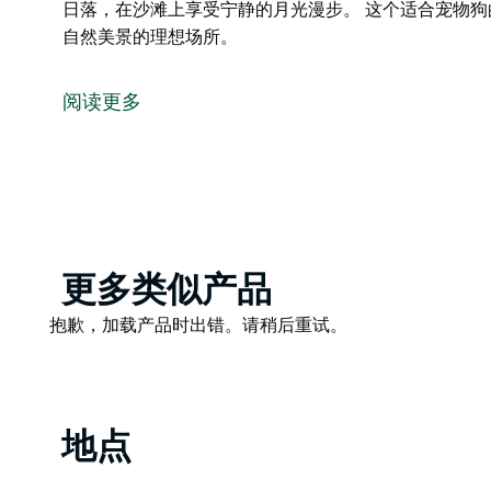
日落，在沙滩上享受宁静的月光漫步。 这个适合宠物
自然美景的理想场所。
Reflection Scotts Head 位于主海滩，这
首选，那么您已经找到了天堂。
阅读更多
在清澈的海水中游泳或浮潜。在公园旁边的斜坡上下水
店。带着冲浪板出去冲浪或在海浪中垂钓。在著名的鲸
步。
这个适合宠物狗的度假天堂纯净而宁静，是您休息、充
Product
更多类似产品
List
Product
抱歉，加载产品时出错。请稍后重试。
List
地点