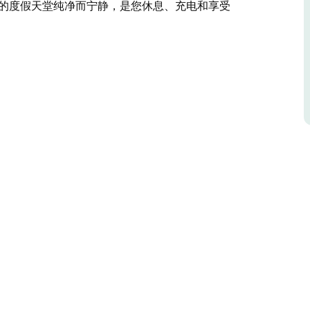
狗的度假天堂纯净而宁静，是您休息、充电和享受
个标志性地点的一切都堪称完美。如果放松是您的假日菜单上的
，或者步行几秒钟即可到达马路对面的俱乐部或商
鱼尾巴桌旁观看日落，在沙滩上享受宁静的月光漫
电和享受自然美景的理想场所。