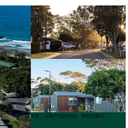
Product
Product
抱歉，加载产品时出错。请稍后重试。
List
List