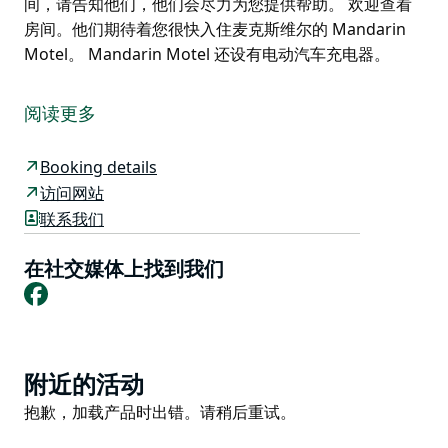
间，请告知他们，他们会尽力为您提供帮助。 欢迎查看
房间。他们期待着您很快入住麦克斯维尔的 Mandarin
Motel。 Mandarin Motel 还设有电动汽车充电器。
麦克斯维尔的 Mandarin Motel 位于悉尼和布里斯班之
间，是长途驾车后休息一晚的理想场所，也是您探索令人
阅读更多
惊叹的南巴卡山谷和周边地区时舒适温馨的长期住宿基
地。
Booking details
对于前往一些目的地海滩的短途公路旅行，从这里开车
访问网站
35 分钟即可到达科夫斯港，开车 1 小时即可到达麦夸里
联系我们
港。
在社交媒体上找到我们
汽车旅馆位于市中心一个安静的区域，距离南巴卡河、美
Facebook
丽的海滩、商店和公园仅几分钟路程。Mandarin Motel
提供 22 间宽敞、舒适且设备齐全的客房。
为了您的方便和舒适，酒店提供不同类型的客房，提供小
Product
厨房和水疗中心等额外设施。他们还为残疾人或有特殊需
附近的活动
List
要的人提供方便的底层客房。如果您需要这些房间，请告
Product
抱歉，加载产品时出错。请稍后重试。
知他们，他们会尽力为您提供帮助。
List