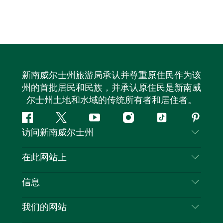
新南威尔士州旅游局承认并尊重原住民作为该
州的首批居民和民族，并承认原住民是新南威
尔士州土地和水域的传统所有者和居住者。
Facebook
叽
YouTube
Instagram
抖
Pintere
访问新南威尔士州
叽
音
喳
联系我们
在此网站上
喳
免责声明
目的地
信息
隐私
推荐活动
旅行信息
Cookie 通知
我们的网站
新南威尔士州公路旅行
列出您的业务