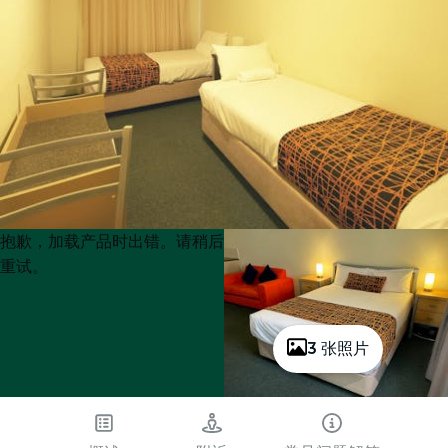
Product
Product
抱歉，加载产品时出错。请稍后
List
List
重试。
3 张照片