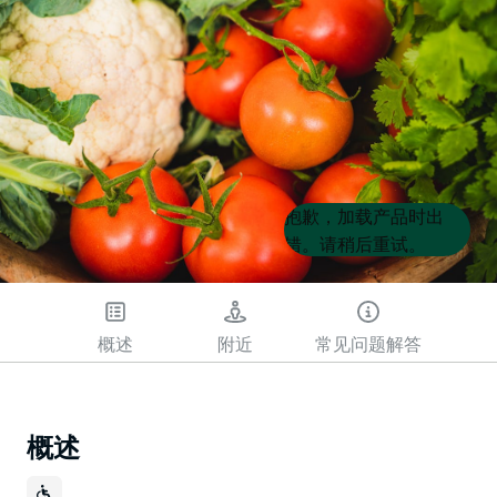
Product
Product
抱歉，加载产品时出
List
List
错。请稍后重试。
概述
附近
常见问题解答
概述