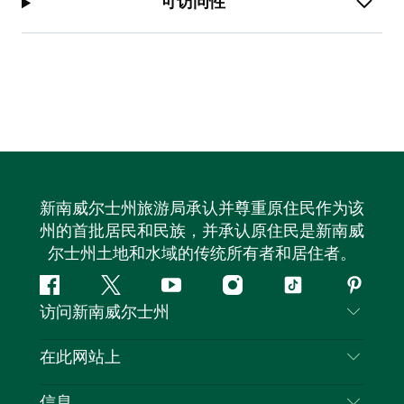
可访问性
新南威尔士州旅游局承认并尊重原住民作为该
州的首批居民和民族，并承认原住民是新南威
尔士州土地和水域的传统所有者和居住者。
Facebook
叽
YouTube
Instagram
抖
Pintere
访问新南威尔士州
叽
音
喳
联系我们
在此网站上
喳
免责声明
目的地
信息