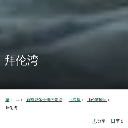
拜伦湾
家
新南威尔士州的景点
北海岸
拜伦湾地区
...
拜伦湾
节省
分享