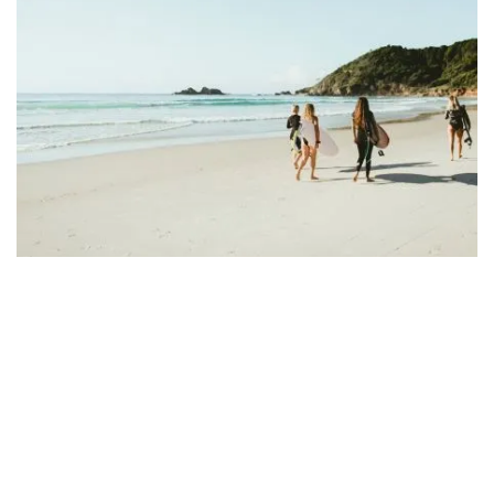
冲浪者沿着
断头海滩
,拜伦湾
走这边
回到岸上，3.7公里
拜伦角步行道
蜿蜒穿过雨林，绕过海
滩，越过草原，直抵悬崖——尤其是澳大利亚大陆最东端，
那里矗立着令人骄傲的拜伦角灯塔。没错，你很可能会看到
鲸鱼，甚至可能在沙滩上瞥见光滑的骏马：这些是美丽的
西