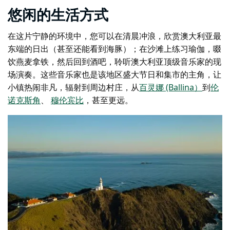
悠闲的生活方式
在这片宁静的环境中，您可以在清晨冲浪，欣赏澳大利亚最
东端的日出（甚至还能看到海豚）；在沙滩上练习瑜伽，啜
饮燕麦拿铁，然后回到酒吧，聆听澳大利亚顶级音乐家的现
场演奏。这些音乐家也是该地区盛大节日和集市的主角，让
小镇热闹非凡，辐射到周边村庄，从
百灵娜 (Ballina）
到
伦
诺克斯角
、
穆伦宾比
，甚至更远。