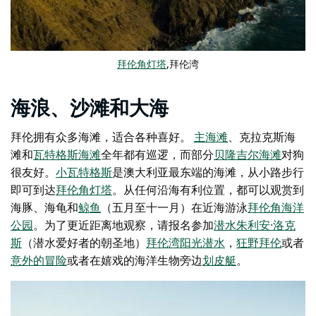
拜伦角灯塔
,拜伦湾
海浪、沙滩和大海
拜伦拥有众多海滩，适合各种喜好。
主海滩
、克拉克斯海
滩和
瓦特格斯海滩
全年都有巡逻，而部分
贝隆吉尔海滩
对狗
很友好。
小瓦特格斯
是澳大利亚最东端的海滩，从小路步行
即可到达
拜伦角灯塔
。从任何沿海有利位置，都可以观赏到
海豚、海龟和
鲸鱼
（五月至十一月）在近海游泳
拜伦角海洋
公园
。为了更近距离地观察，请报名参加
潜水
朱利安·洛克
斯
（潜水爱好者的朝圣地）
拜伦湾阳光潜水
，
狂野拜伦
或者
意外的冒险
或者在嬉戏的海洋生物旁边
划皮艇
。