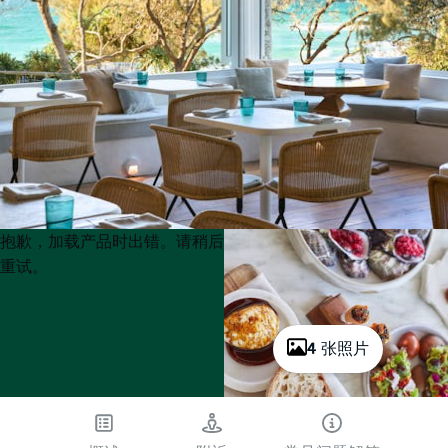
Product
Product
抱歉，加载产品时出错。请稍后
List
List
重试。
4 张照片