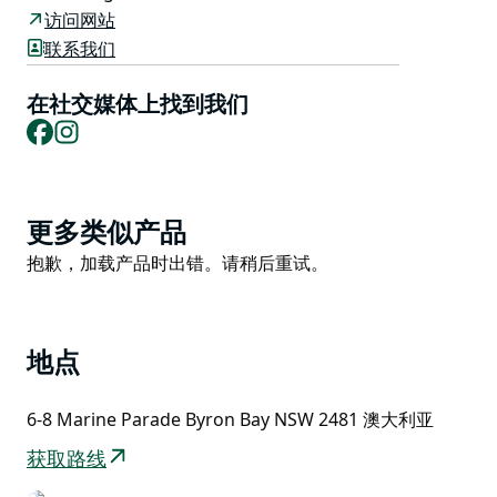
光临。提供个人预订以及特殊场合的独家租赁选项。享受
访问网站
展示该地区所有特色的美食和饮料，这些美食和饮料具有
联系我们
地中海风味，包括 3 道菜的点菜菜单或 6 道菜的品尝菜
单。
在社交媒体上找到我们
Facebook
Instagram
Product
更多类似产品
List
Product
抱歉，加载产品时出错。请稍后重试。
List
地点
6-8 Marine Parade Byron Bay NSW 2481 澳大利亚
获取路线