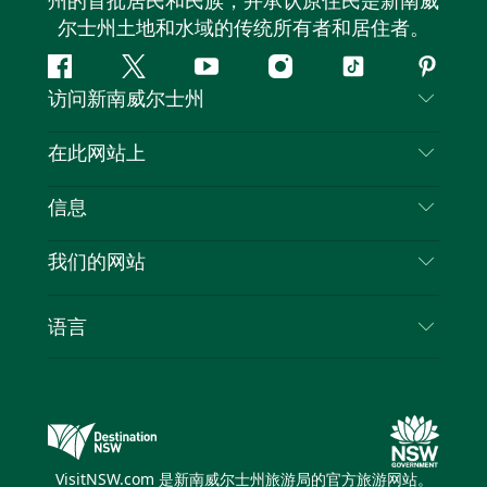
州的首批居民和民族，并承认原住民是新南威
尔士州土地和水域的传统所有者和居住者。
Facebook
叽
YouTube
Instagram
抖
Pintere
访问新南威尔士州
叽
音
喳
联系我们
在此网站上
喳
免责声明
目的地
信息
隐私
推荐活动
旅行信息
Cookie 通知
我们的网站
新南威尔士州公路旅行
列出您的业务
使用条款
Sydney.com
活动
语言
新南威尔士州的商业
新南威尔士州旅游局企业网站
住宿
新南威尔士州的教育
新南威尔士州商务活动
优惠
新南威尔士州旅游局媒体中心
缤纷悉尼灯光音乐节
VisitNSW.com 是新南威尔士州旅游局的官方旅游网站。