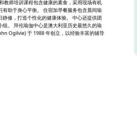
修和教师培训课程包含健康的素食，采用现场有机
习有助于身心平衡。 住宿加早餐服务包含晨间瑜
日静修，打造个性化的健康体验。 中心还提供团
小组。 拜伦瑜伽中心是澳大利亚历史最悠久的瑜
Ogilvie) 于 1988 年创立，以经验丰富的辅导
拜伦湾的海滩和镇中心仅几步之遥。中心提供价格实
顶级的瑜伽教师培训课程。
间都与郁郁葱葱的自然环境融为一体。客人可以使
反思冥想。
机花园的食材，每日新鲜烹制。每日瑜伽、冥想和
摩、桑拿、自行车租赁或一日静修，打造个性化的
设或特殊兴趣小组。
构由受人尊敬的教师约翰·奥格尔维 (John