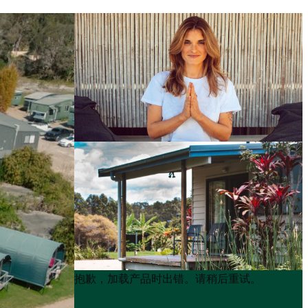
Product
Product
抱歉，加载产品时出错。请稍后重试。
List
List