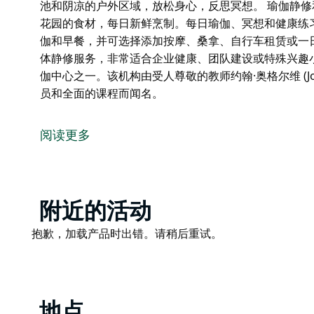
池和阴凉的户外区域，放松身心，反思冥想。 瑜伽静
花园的食材，每日新鲜烹制。每日瑜伽、冥想和健康练
伽和早餐，并可选择添加按摩、桑拿、自行车租赁或一
体静修服务，非常适合企业健康、团队建设或特殊兴趣
伽中心之一。该机构由受人尊敬的教师约翰·奥格尔维 (John 
员和全面的课程而闻名。
拜伦瑜伽中心坐落在一片宁静的30英亩土地上，距离
惠的瑜伽静修、轻松惬意的住宿加早餐服务，以及一些
阅读更多
住宿环境简洁舒适，提供私人或共享房间选择。每个空
用太阳能加热的游泳池和阴凉的户外区域，放松身心，
瑜伽静修和教师培训课程包含健康的素食，采用现场有
Product
附近的活动
健康练习有助于身心平衡。
List
Product
抱歉，加载产品时出错。请稍后重试。
住宿加早餐服务包含晨间瑜伽和早餐，并可选择添加按
List
健康体验。
中心还提供团体静修服务，非常适合企业健康、团队建
拜伦瑜伽中心是澳大利亚历史最悠久的瑜伽中心之一。该机
地点