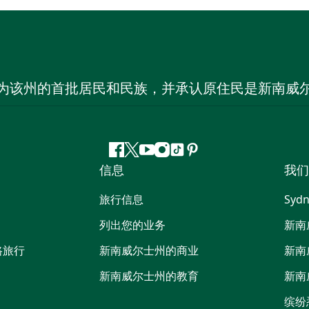
为该州的首批居民和民族，并承认原住民是新南威
Facebook
叽
YouTube
Instagram
抖
Pinterest
信息
我们
叽
音
喳
旅行信息
Sydn
喳
列出您的业务
新南
路旅行
新南威尔士州的商业
新南
新南威尔士州的教育
新南
缤纷