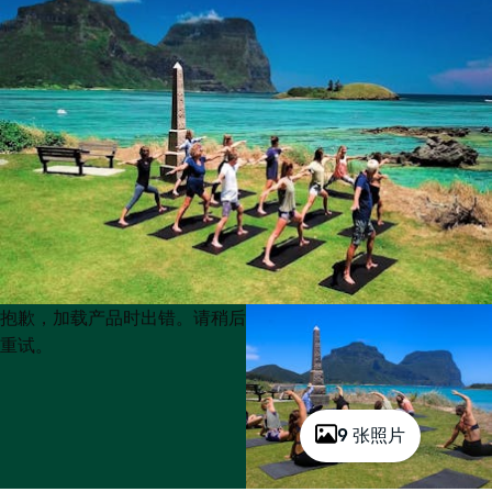
Product
Product
抱歉，加载产品时出错。请稍后
List
List
重试。
9 张照片