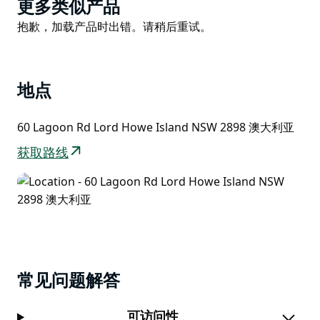
Product
伽课程、引导冥想、营养丰富的餐食（可欣赏壮丽的全
更多类似产品
List
景）、内容丰富的健康讲座，以及一份可带回家的健康指
Product
抱歉，加载产品时出错。请稍后重试。
南，助您延续健康之旅。
List
加入豪勋爵岛瑜伽，加深您的瑜伽练习，重视自我关怀，
沉浸在豪勋爵岛未受破坏的美丽景色中。
地点
60 Lagoon Rd Lord Howe Island NSW 2898 澳大利亚
获取路线
常见问题解答
可访问性