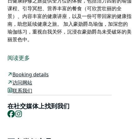
日健康静修之旅提供全方位的体验，包括活力四射的瑜伽
课程、引导冥想、营养丰富的餐食（可欣赏壮丽的全
景）、内容丰富的健康讲座，以及一份可带回家的健康指
南，助您延续健康之旅。 加入豪勋爵岛瑜伽，加深您的
瑜伽练习，重视自我关怀，沉浸在豪勋爵岛未受破坏的美
丽景色中。
豪勋爵瑜伽中心为游客提供身心健康与自然完美融合的体
验。中心坐落于风景如画的豪勋爵岛，其焕活身心的瑜伽
阅读更多
课程和一日健康静修之旅，为那些渴望提升健康与幸福感
的人们提供了一处焕发活力的休憩之所。
Booking details
无论您是经验丰富的瑜伽修行者，还是仅仅寻求片刻宁
访问网站
静，中心都提供丰富多样的瑜伽课程，满足不同水平学员
联系我们
的需求。豪勋爵瑜伽中心热情欢迎每一位学员。
在社交媒体上找到我们
想要定制专属瑜伽课程，实现您的特定目标吗？中心还提
Facebook
Instagram
供私人瑜伽课程，适合个人、情侣或团体，确保您的健康
之旅独一无二。
一日健康静修之旅提供全方位的体验，包括活力四射的瑜