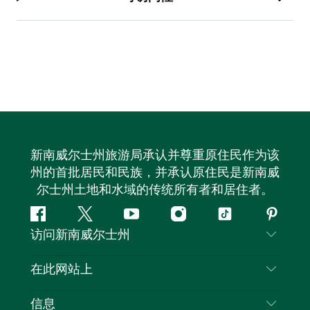
新南威尔士州旅游局承认并尊重原住民作为该
州的首批居民和民族，并承认原住民是新南威
尔士州土地和水域的传统所有者和居住者。
Facebook
叽
YouTube
Instagram
抖
Pintere
访问新南威尔士州
叽
音
喳
联系我们
在此网站上
喳
免责声明
目的地
信息