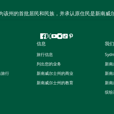
为该州的首批居民和民族，并承认原住民是新南威
Facebook
叽
YouTube
Instagram
抖
Pinterest
信息
我们
叽
音
喳
旅行信息
Sydn
喳
列出您的业务
新南
路旅行
新南威尔士州的商业
新南
新南威尔士州的教育
新南
缤纷