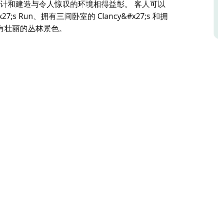
筑设计和建造与令人惊叹的环境相得益彰。 客人可以
s Run、拥有三间卧室的 Clancy&#x27;s 和拥
都享有壮丽的丛林景色。
情侣、家庭和大型团体的丛林度假增添了特别的色
整个度假胜地。
人丛林中，俯瞰猎人谷和巴林顿山。自 2002 年以
尔士州旅游名人堂。Banjos 的建筑设计和建造与令
y's Run、拥有三间卧室的 Clancy's 和拥有两
丛林景色。