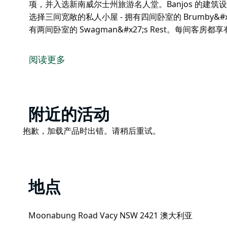
项，并入选新南威尔士州旅游名人堂。Banjos 的建
选择三间宽敞的私人小屋 - 拥有四间卧室的 Brumby&#x27;
有两间卧室的 Swagman&#x27;s Rest。每间客房
Banjos 拥有三间豪华小屋和一个专属娱乐中心，为
彩。如果同时预订三间小屋，您还可以享受完全私密的
阅读更多
Banjos 是一处屡获殊荣的物业，坐落在 20 英亩的私
来，Banjos 已赢得 30 多个旅游奖项，并入选新南威
人惊叹的环境相得益彰。
Product
附近的活动
客人可以选择三间宽敞的私人小屋 - 拥有四间卧室的 Brumb
List
间卧室的 Swagman's Rest。每间客房都享有壮丽的
Product
抱歉，加载产品时出错。请稍后重试。
List
地点
Moonabung Road Vacy NSW 2421 澳大利亚