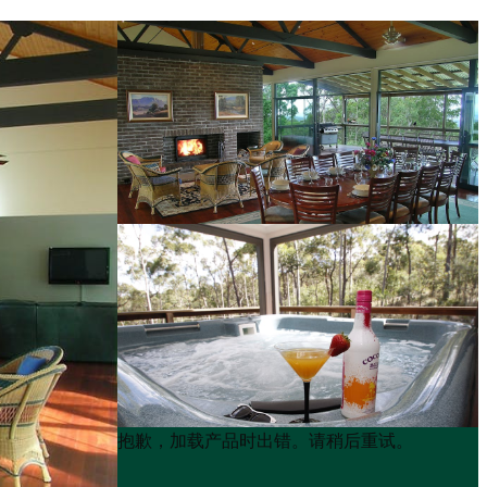
Product
Product
抱歉，加载产品时出错。请稍后重试。
List
List