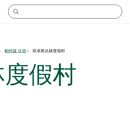
帕特森 住宿
班卓斯丛林度假村
林度假村