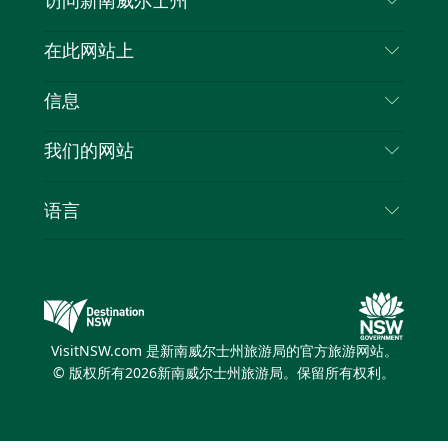
访问新南威尔士州
叽
音
喳
联系我们
在此网站上
喳
免责声明
目的地
信息
隐私
推荐活动
旅行信息
Cookie 通知
我们的网站
新南威尔士州公路旅行
列出您的业务
使用条款
Sydney.com
活动
语言
新南威尔士州的商业
新南威尔士州旅游局企业网站
住宿
新南威尔士州的教育
新南威尔士州商务活动
优惠
新南威尔士州旅游局媒体中心
缤纷悉尼灯光音乐节
VisitNSW.com 是新南威尔士州旅游局的官方旅游网站。
© 版权所有
2026
新南威尔士州旅游局。保留所有权利。