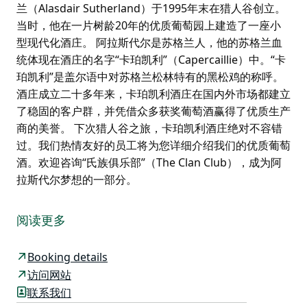
兰（Alasdair Sutherland）于1995年末在猎人谷创立。
当时，他在一片树龄20年的优质葡萄园上建造了一座小
型现代化酒庄。 阿拉斯代尔是苏格兰人，他的苏格兰血
统体现在酒庄的名字“卡珀凯利”（Capercaillie）中。“卡
珀凯利”是盖尔语中对苏格兰松林特有的黑松鸡的称呼。
酒庄成立二十多年来，卡珀凯利酒庄在国内外市场都建立
了稳固的客户群，并凭借众多获奖葡萄酒赢得了优质生产
商的美誉。 下次猎人谷之旅，卡珀凯利酒庄绝对不容错
过。我们热情友好的员工将为您详细介绍我们的优质葡萄
酒。欢迎咨询“氏族俱乐部”（The Clan Club），成为阿
拉斯代尔梦想的一部分。
卡珀凯利酒庄（Capercaillie Wines）由阿拉斯代尔·萨瑟
兰（Alasdair Sutherland）于1995年末在猎人谷创立。
阅读更多
当时，他在一片树龄20年的优质葡萄园上建造了一座小
型现代化酒庄。
Booking details
阿拉斯代尔是苏格兰人，他的苏格兰血统体现在酒庄的名
访问网站
字“卡珀凯利”（Capercaillie）中。“卡珀凯利”是盖尔语中
联系我们
对苏格兰松林特有的黑松鸡的称呼。