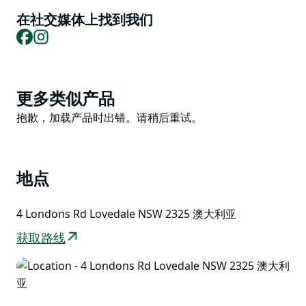
在社交媒体上找到我们
酒庄成立二十多年来，卡珀凯利酒庄在国内外市场都建立
Facebook
Instagram
了稳固的客户群，并凭借众多获奖葡萄酒赢得了优质生产
商的美誉。
下次猎人谷之旅，卡珀凯利酒庄绝对不容错过。我们热情
Product
友好的员工将为您详细介绍我们的优质葡萄酒。欢迎咨询
更多类似产品
List
“氏族俱乐部”（The Clan Club），成为阿拉斯代尔梦想
Product
抱歉，加载产品时出错。请稍后重试。
的一部分。
List
地点
4 Londons Rd Lovedale NSW 2325 澳大利亚
获取路线