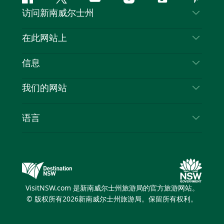
Facebook
叽
YouTube
Instagram
抖
Pintere
访问新南威尔士州
叽
音
喳
联系我们
在此网站上
喳
免责声明
目的地
信息
隐私
推荐活动
旅行信息
Cookie 通知
我们的网站
新南威尔士州公路旅行
列出您的业务
使用条款
Sydney.com
活动
语言
新南威尔士州的商业
新南威尔士州旅游局企业网站
住宿
新南威尔士州的教育
新南威尔士州商务活动
优惠
新南威尔士州旅游局媒体中心
缤纷悉尼灯光音乐节
VisitNSW.com 是新南威尔士州旅游局的官方旅游网站。
© 版权所有
2026
新南威尔士州旅游局。保留所有权利。