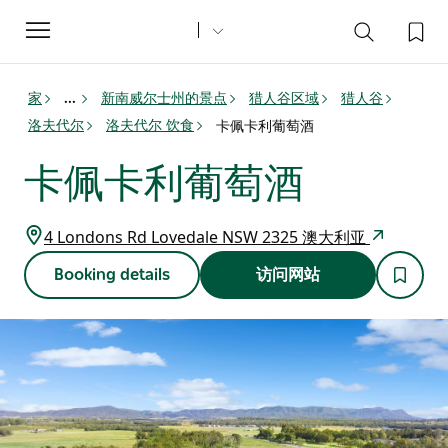
Toggle
navigation
家
新南威尔士州的景点
猎人谷区域
猎人谷
...
洛夫代尔
洛夫代尔 饮食
卡佩卡利葡萄酒
卡佩卡利葡萄酒
4 Londons Rd Lovedale NSW 2325 澳大利亚
Booking details
访问网站