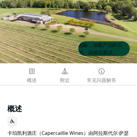
Product
Product
抱歉，加载产品时出
List
List
错。请稍后重试。
概述
附近
常见问题解答
概述
卡珀凯利酒庄（Capercaillie Wines）由阿拉斯代尔·萨瑟