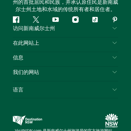
州的首批居民和民族，并承认原住民是新南威
尔士州土地和水域的传统所有者和居住者。
Facebook
叽
YouTube
Instagram
抖
Pintere
访问新南威尔士州
叽
音
喳
联系我们
在此网站上
喳
免责声明
目的地
信息
隐私
推荐活动
旅行信息
Cookie 通知
我们的网站
新南威尔士州公路旅行
列出您的业务
使用条款
Sydney.com
活动
语言
新南威尔士州的商业
新南威尔士州旅游局企业网站
住宿
新南威尔士州的教育
新南威尔士州商务活动
优惠
新南威尔士州旅游局媒体中心
缤纷悉尼灯光音乐节
VisitNSW.com 是新南威尔士州旅游局的官方旅游网站。