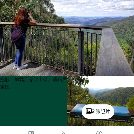
Product
Product
抱歉，加载产品时出错。请稍后
List
List
重试。
2 张照片