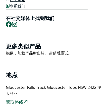
您可以眺望格洛斯特河，并越过峡谷，远眺东南方向的登
联系我们
山者峰。
在社交媒体上找到我们
步道继续前行，便是一个可以俯瞰格洛斯特瀑布的观景平
Facebook
Instagram
台。瀑布从高原倾泻而下，汇入下方的山谷，雨后，两股
瀑布的壮观景象令人叹为观止。
Product
更多类似产品
List
Product
抱歉，加载产品时出错。请稍后重试。
List
地点
Gloucester Falls Track Gloucester Tops NSW 2422 澳
大利亚
获取路线