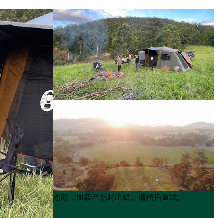
Product
Product
抱歉，加载产品时出错。请稍后重试。
List
List