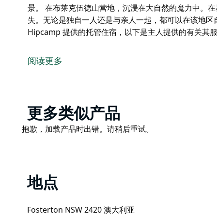
景。 在布莱克伍德山营地，沉浸在大自然的魔力中。
失。无论是独自一人还是与亲人一起，都可以在该地区
Hipcamp 提供的托管住宿，以下是主人提供的有关其
欢迎来到布莱克伍德山营地，这是风景秀丽的福斯特顿
志性的巴林顿山国家公园的壮丽景观中，拥抱大自然的
阅读更多
他们的营地提供质朴的休闲场所，鼓励客人重新体验简
可以使用火坑来增强您的露营体验。
尝试在福斯特顿环路周围进行一些碎石骑行，探索附近
Product
更多类似产品
道，或者在巴林顿山进行风景如画的徒步旅行。漫步在
List
风景。
Product
抱歉，加载产品时出错。请稍后重试。
List
在布莱克伍德山营地，沉浸在大自然的魔力中。在星空
论是独自一人还是与亲人一起，都可以在该地区自然美
这是通过 Hipcamp 提供的托管住宿，以下是主人提
地点
Fosterton NSW 2420 澳大利亚