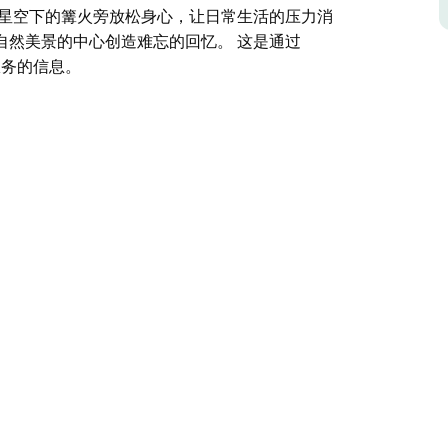
在星空下的篝火旁放松身心，让日常生活的压力消
自然美景的中心创造难忘的回忆。 这是通过
服务的信息。
环路沿线的一个宁静的避风港。在威廉姆斯河和标
宁静。
单的户外生活。虽然他们不提供饮用水或厕所，但
的邓戈格公地，那里有一流的泵道和山地自行车
层叠的瀑布和本土野生动物之间，欣赏令人惊叹的
下的篝火旁放松身心，让日常生活的压力消失。无
景的中心创造难忘的回忆。
供的有关其服务的信息。