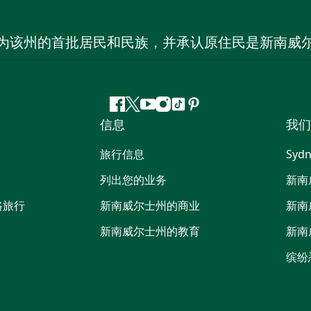
为该州的首批居民和民族，并承认原住民是新南威
Facebook
叽
YouTube
Instagram
抖
Pinterest
信息
我们
叽
音
喳
旅行信息
Sydn
喳
列出您的业务
新南
路旅行
新南威尔士州的商业
新南
新南威尔士州的教育
新南
缤纷