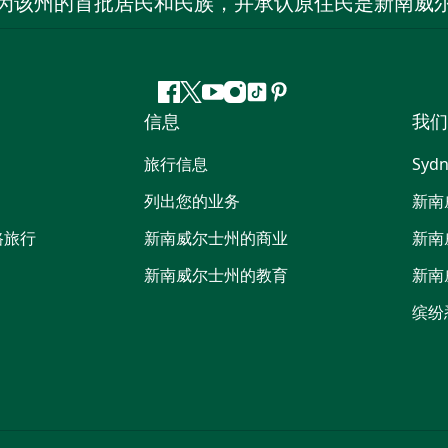
为该州的首批居民和民族，并承认原住民是新南威
Facebook
叽
YouTube
Instagram
抖
Pinterest
信息
我们
叽
音
喳
旅行信息
Sydn
喳
列出您的业务
新南
路旅行
新南威尔士州的商业
新南
新南威尔士州的教育
新南
缤纷