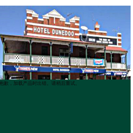
Product
Product
抱歉，加载产品时出错。请稍后重试。
List
List