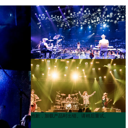
Product
Product
抱歉，加载产品时出错。请稍后重试。
List
List