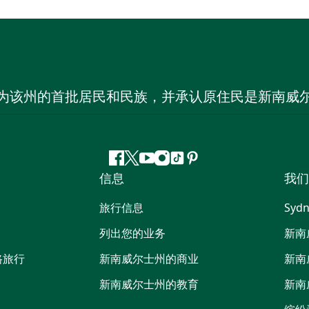
为该州的首批居民和民族，并承认原住民是新南威
Facebook
叽
YouTube
Instagram
抖
Pinterest
信息
我们
叽
音
喳
旅行信息
Sydn
喳
列出您的业务
新南
路旅行
新南威尔士州的商业
新南
新南威尔士州的教育
新南