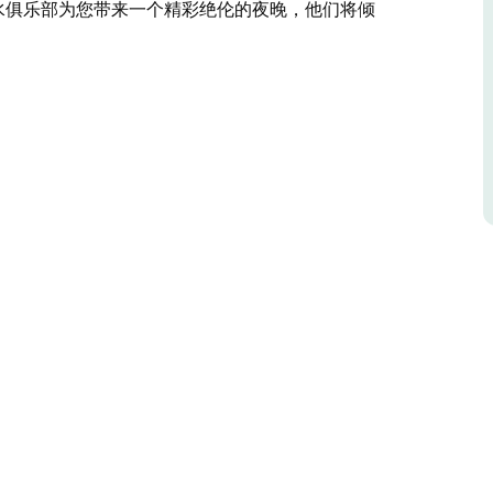
拉滑水俱乐部为您带来一个精彩绝伦的夜晚，他们将倾
亚顶尖的INXS致敬乐队，免费观看！他们的表演精
和澳大利亚经典摇滚乐爱好者的必看之选。
来一直在澳大利亚各地巡演。现在，您有机会在穆尔瓦
伦的夜晚，他们将倾情演绎INXS的所有热门金曲，