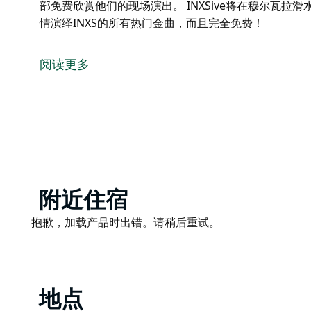
部免费欣赏他们的现场演出。 INXSive将在穆尔瓦
情演绎INXS的所有热门金曲，而且完全免费！
穆尔瓦拉滑水俱乐部荣幸地推出INXSive乐队，澳大利
彩绝伦，绝对值得一看。INXSive是所有INXS乐迷
阅读更多
INXSive是一支来自墨尔本的乐队，自90年代末以
拉滑水俱乐部免费欣赏他们的现场演出。
INXSive将在穆尔瓦拉滑水俱乐部为您带来一个精彩绝
而且完全免费！
Product
附近住宿
List
Product
抱歉，加载产品时出错。请稍后重试。
List
地点