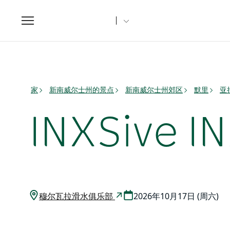
Toggle
navigation
家
新南威尔士州的景点
新南威尔士州郊区
默里
亚
INXSive 
穆尔瓦拉滑水俱乐部
2026年10月17日 (周六)