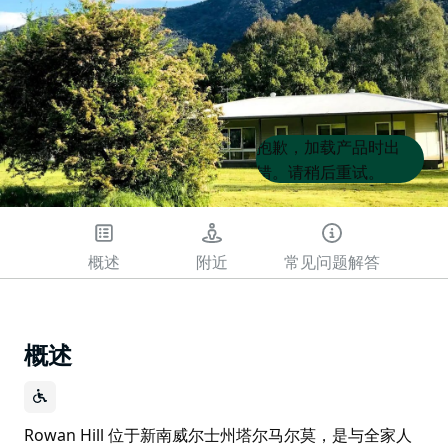
Product
Product
抱歉，加载产品时出
List
List
错。请稍后重试。
概述
附近
常见问题解答
概述
Rowan Hill 位于新南威尔士州塔尔马尔莫，是与全家人