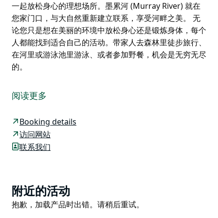
一起放松身心的理想场所。墨累河 (Murray River) 就在
您家门口，与大自然重新建立联系，享受河畔之美。 无
论您只是想在美丽的环境中放松身心还是锻炼身体，每个
人都能找到适合自己的活动。带家人去森林里徒步旅行、
在河里或游泳池里游泳、或者参加野餐，机会是无穷无尽
的。
Rowan Hill 位于新南威尔士州塔尔马尔莫，是与全家人
一起放松身心的理想场所。墨累河 (Murray River) 就在
阅读更多
您家门口，与大自然重新建立联系，享受河畔之美。
无论您只是想在美丽的环境中放松身心还是锻炼身体，每
Booking details
个人都能找到适合自己的活动。带家人去森林里徒步旅
访问网站
行、在河里或游泳池里游泳、或者参加野餐，机会是无穷
联系我们
无尽的。
Product
附近的活动
List
Product
抱歉，加载产品时出错。请稍后重试。
List