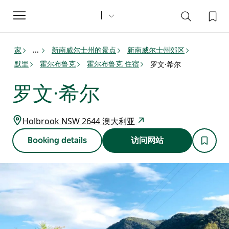
Toggle
navigation
家
新南威尔士州的景点
新南威尔士州郊区
...
默里
霍尔布鲁克
霍尔布鲁克 住宿
罗文·希尔
罗文·希尔
Holbrook NSW 2644 澳大利亚
Booking details
访问网站