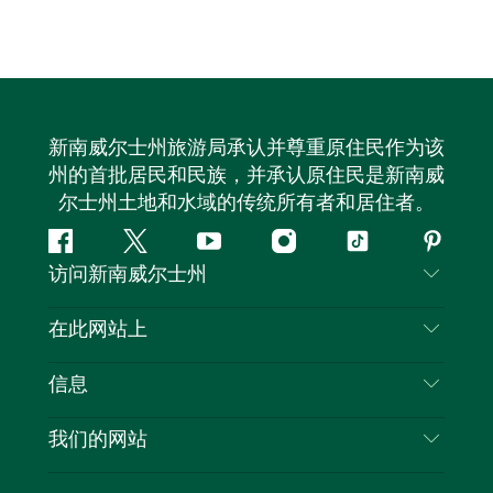
新南威尔士州旅游局承认并尊重原住民作为该
州的首批居民和民族，并承认原住民是新南威
尔士州土地和水域的传统所有者和居住者。
Facebook
叽
YouTube
Instagram
抖
Pintere
访问新南威尔士州
叽
音
喳
联系我们
在此网站上
喳
免责声明
目的地
信息
隐私
推荐活动
旅行信息
Cookie 通知
我们的网站
新南威尔士州公路旅行
列出您的业务
使用条款
Sydney.com