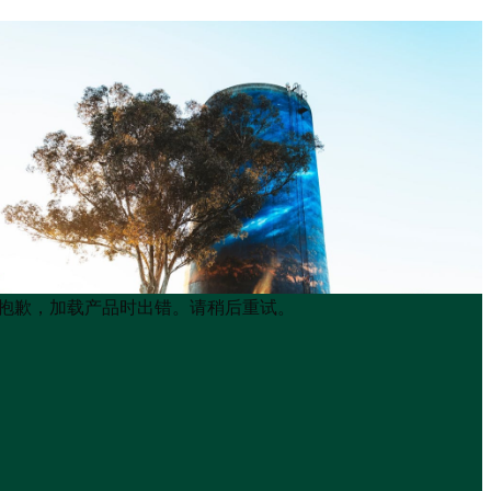
Product
Product
抱歉，加载产品时出错。请稍后重试。
List
List