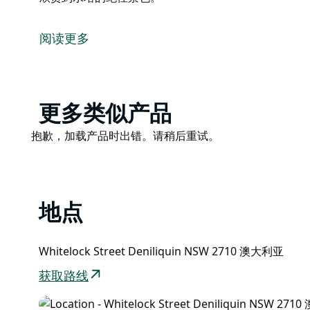
这座22.8米高的水塔位于丹尼利昆的斯科特公园内。著
塔的壁画。壁画从两只栖息在桉树枝上的笑翠鸟逐渐过
阅读更多
水塔位于斯科特公园内，罗素街和怀特洛克街的交汇处
道、游泳池、戏水乐园、室内恒温泳池、泻湖步道和社
这座气势恢宏的水塔正对面是白狮酒店，当地人亲切地称
Product
更多类似产品
饮品，在温暖的月份，您可以在啤酒花园户外用餐——
List
Product
抱歉，加载产品时出错。请稍后重试。
List
地点
Whitelock Street Deniliquin NSW 2710 澳大利亚
获取路线