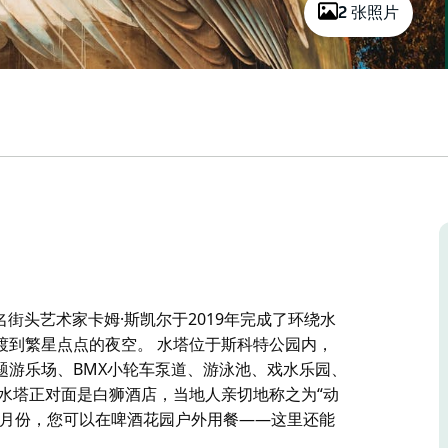
2 张照片
名街头艺术家卡姆·斯凯尔于2019年完成了环绕水
渡到繁星点点的夜空。 水塔位于斯科特公园内，
题游乐场、BMX小轮车泵道、游泳池、戏水乐园、
水塔正对面是白狮酒店，当地人亲切地称之为“动
的月份，您可以在啤酒花园户外用餐——这里还能