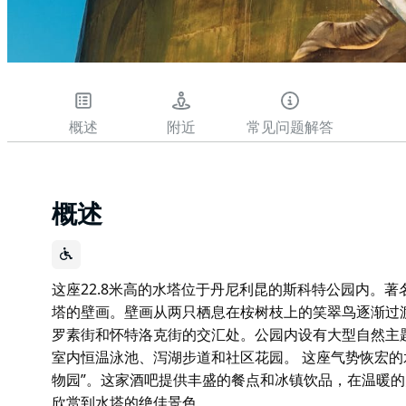
概述
附近
常见问题解答
概述
这座22.8米高的水塔位于丹尼利昆的斯科特公园内。著
塔的壁画。壁画从两只栖息在桉树枝上的笑翠鸟逐渐过
罗素街和怀特洛克街的交汇处。公园内设有大型自然主
室内恒温泳池、泻湖步道和社区花园。 这座气势恢宏的
物园”。这家酒吧提供丰盛的餐点和冰镇饮品，在温暖
欣赏到水塔的绝佳景色。