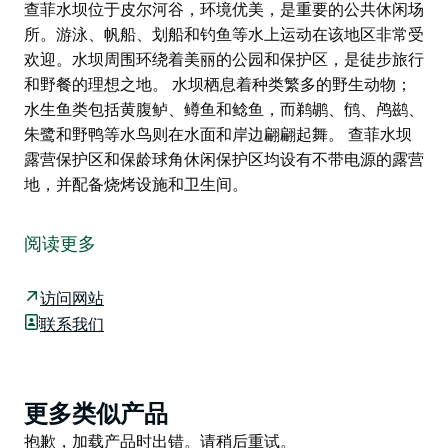
查菲水坝位于皮尔河谷，环境优美，是重要的公共休闲场
所。游泳、帆船、划船和钓鱼等水上运动在该地区非常受
欢迎。水坝周围环绕着美丽的公园和保护区，是徒步旅行
和野餐的理想之地。 水坝栖息着种类繁多的野生动物；
水生鱼类包括黄腹鲈、鳟鱼和鲶鱼，而鹈鹕、鸻、鸬鹚、
朱鹭和野鸭等水鸟则在水面和岸边翩翩起舞。 查菲水坝
露营保护区和保龄球角休闲保护区均设有不带电源的露营
地，并配备烧烤设施和卫生间。
查菲水坝位于皮尔河谷，环境优美，是重要的公共休闲场
所。游泳、帆船、划船和钓鱼等水上运动在该地区非常受
阅读更多
欢迎。水坝周围环绕着美丽的公园和保护区，是徒步旅行
和野餐的理想之地。
访问网站
水坝栖息着种类繁多的野生动物；水生鱼类包括黄腹鲈、
联系我们
鳟鱼和鲶鱼，而鹈鹕、鸻、鸬鹚、朱鹭和野鸭等水鸟则在
水面和岸边翩翩起舞。
查菲水坝露营保护区和保龄球角休闲保护区均设有不带电
Product
更多类似产品
源的露营地，并配备烧烤设施和卫生间。
List
Product
抱歉，加载产品时出错。请稍后重试。