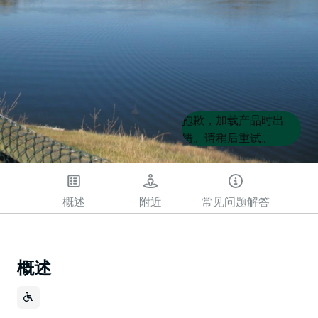
Product
Product
抱歉，加载产品时出
List
List
错。请稍后重试。
概述
附近
常见问题解答
概述