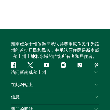
新南威尔士州旅游局承认并尊重原住民作为该
州的首批居民和民族，并承认原住民是新南威
尔士州土地和水域的传统所有者和居住者。
Facebook
叽
YouTube
Instagram
抖
Pintere
访问新南威尔士州
叽
音
喳
联系我们
在此网站上
喳
免责声明
目的地
信息
隐私
推荐活动
旅行信息
我们的网站