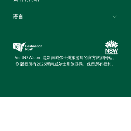
Cookie 通知
新南威尔士州公路旅行
列出您的业务
使用条款
Sydney.com
活动
语言
新南威尔士州的商业
新南威尔士州旅游局企业网站
住宿
新南威尔士州的教育
新南威尔士州商务活动
优惠
新南威尔士州旅游局媒体中心
缤纷悉尼灯光音乐节
VisitNSW.com 是新南威尔士州旅游局的官方旅游网站。
© 版权所有
2026
新南威尔士州旅游局。保留所有权利。