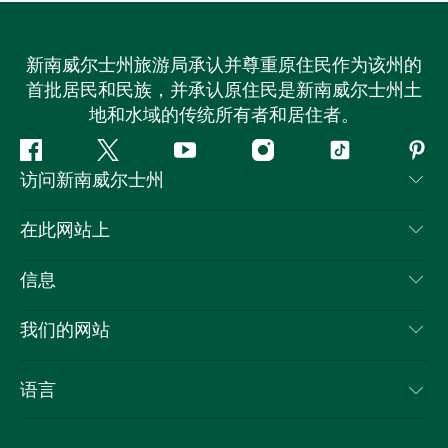
新南威尔士州旅游局承认并尊重原住民作为该州的
首批居民和民族，并承认原住民是新南威尔士州土
地和水域的传统所有者和居住者。
Facebook
叽
YouTube
Instagram
抖
Pint
访问新南威尔士州
叽
音
喳
联系我们
在此网站上
喳
免责声明
目的地
信息
隐私
推荐活动
旅行信息
Cookie 通知
我们的网站
新南威尔士州公路旅行
列出您的业务
使用条款
Sydney.com
活动
语言
新南威尔士州的商业
新南威尔士州旅游局企业网站
住宿
新南威尔士州的教育
新南威尔士州商务活动