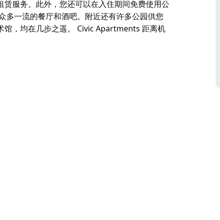
租赁服务。此外，您还可以在入住期间免费使用公
及众多一流的餐厅和酒吧。附近还有许多公园供您
几步之遥。 Civic Apartments 距离机
算需求。从适合短暂停留的大床房到可容纳全家入
、无线网络、配备个人流媒体服务的电视、茶、咖
沙发床。为了方便带幼儿的家庭，我们还提供婴儿
住期间免费使用公共洗衣房。
餐厅和酒吧。附近还有许多公园供您休憩放松，以
步之遥。
车站仅 5 分钟路程。