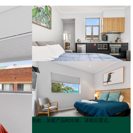
Product
Product
抱歉，加载产品时出错。请稍后重试。
List
List