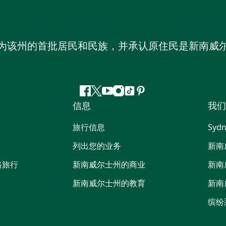
为该州的首批居民和民族，并承认原住民是新南威
Facebook
叽
YouTube
Instagram
抖
Pinterest
信息
我们
叽
音
喳
旅行信息
Sydn
喳
列出您的业务
新南
路旅行
新南威尔士州的商业
新南
新南威尔士州的教育
新南
缤纷