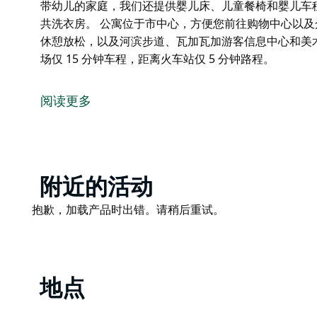
带幼儿的家庭，我们还提供婴儿床、儿童餐椅和婴儿车
共洗衣房。 公寓位于市中心，方便您前往购物中心以
休憩放松，以及河滨步道、瓦加瓦加游客信息中心和美术馆，均在
场仅 15 分钟车程，距离火车站仅 5 分钟路程。
位于市中心的现代化独立公寓，房型多样，满足各种预
住的套房，应有尽有。我们提供免费安全封闭式停车场
阅读更多
啡、热巧克力和当地瓶装水。
部分套房可容纳额外客人，可选择拆分床铺，并加床或
床、儿童餐椅和婴儿车租赁服务。此外，您还可以在入
公寓位于市中心，方便您前往购物中心以及众多一流的
Product
附近的活动
及河滨步道、瓦加瓦加游客信息中心和美术馆，均在几
List
Product
抱歉，加载产品时出错。请稍后重试。
Civic Apartments 距离机场仅 15 分钟车程，距离火
List
地点