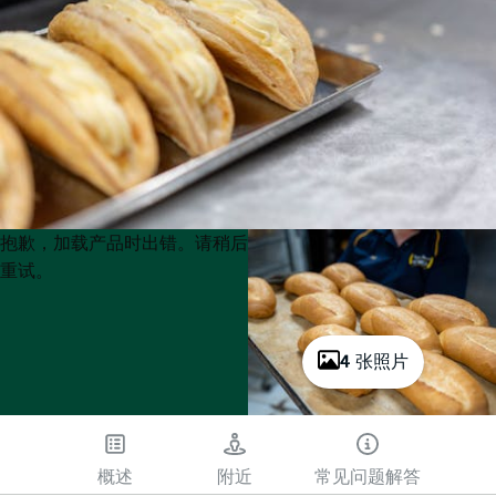
Product
Product
抱歉，加载产品时出错。请稍后
List
List
重试。
4 张照片
概述
附近
常见问题解答