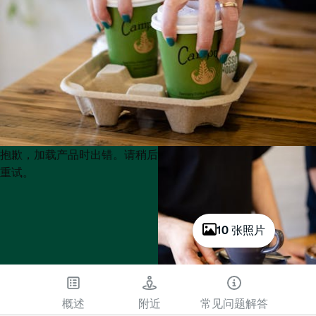
Product
Product
抱歉，加载产品时出错。请稍后
List
List
重试。
10 张照片
概述
附近
常见问题解答