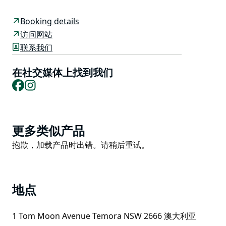
靠的 P-40 Kittyhawk 飞机的感觉。
时间回到 20 世纪 40 年代初期，当时特莫拉机场和卫星
Booking details
机场设有帝国航空培训计划下建立的最大的飞行员培训学
访问网站
校。您的飞行前简报将在我们的 10 EFTS 简报室进行，
联系我们
让您开始沉浸在这一时期。简报完成后，就可以爬入您选
择的模拟器并开始飞行。
在社交媒体上找到我们
Facebook
Instagram
因此，请系好安全带，立即预订，为自己带来独特的体
验，或作为送给特别的人的礼物。
Product
更多类似产品
List
Product
抱歉，加载产品时出错。请稍后重试。
List
地点
1 Tom Moon Avenue Temora NSW 2666 澳大利亚