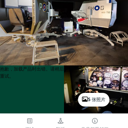
Product
Product
抱歉，加载产品时出错。请稍后
List
List
重试。
5 张照片