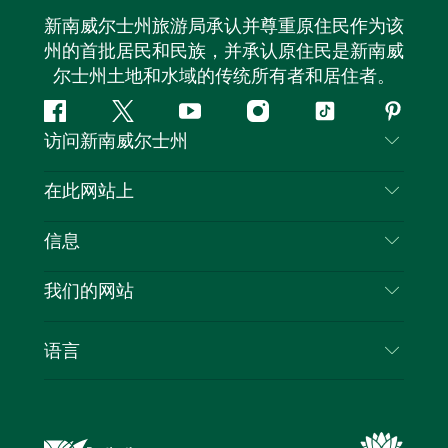
新南威尔士州旅游局承认并尊重原住民作为该
州的首批居民和民族，并承认原住民是新南威
尔士州土地和水域的传统所有者和居住者。
Facebook
叽
YouTube
Instagram
抖
Pintere
访问新南威尔士州
叽
音
喳
联系我们
在此网站上
喳
免责声明
目的地
信息
隐私
推荐活动
旅行信息
Cookie 通知
我们的网站
新南威尔士州公路旅行
列出您的业务
使用条款
Sydney.com
活动
语言
新南威尔士州的商业
新南威尔士州旅游局企业网站
住宿
新南威尔士州的教育
新南威尔士州商务活动
优惠
新南威尔士州旅游局媒体中心