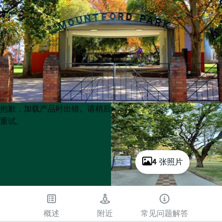
Product
Product
抱歉，加载产品时出错。请稍后
List
List
重试。
4 张照片
概述
附近
常见问题解答