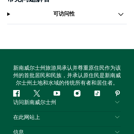
可访问性
新南威尔士州旅游局承认并尊重原住民作为该
州的首批居民和民族，并承认原住民是新南威
尔士州土地和水域的传统所有者和居住者。
Facebook
叽
YouTube
Instagram
抖
Pintere
访问新南威尔士州
叽
音
喳
联系我们
在此网站上
喳
免责声明
目的地
信息