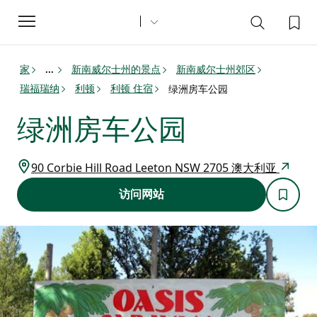
Toggle
navigation
家
新南威尔士州的景点
新南威尔士州郊区
...
瑞福瑞纳
利顿
利顿 住宿
绿洲房车公园
绿洲房车公园
90 Corbie Hill Road Leeton NSW 2705 澳大利亚
访问网站