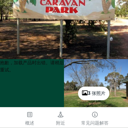
Product
Product
抱歉，加载产品时出错。请稍后
List
List
重试。
3 张照片
概述
附近
常见问题解答