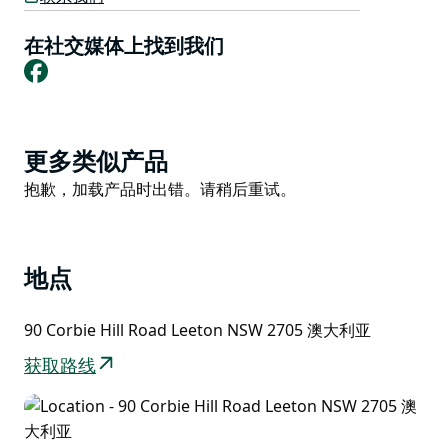
绿洲大篷车公园是探索里弗瑞纳的理想基地。公园靠近中
在社交媒体上找到我们
央商务区、Lillypilly 葡萄酒厂、持牌俱乐部和高尔夫球
Facebook
场、体育中心和游客信息中心。
Product
更多类似产品
List
Product
抱歉，加载产品时出错。请稍后重试。
List
地点
90 Corbie Hill Road Leeton NSW 2705 澳大利亚
获取路线