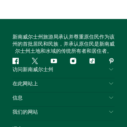
新南威尔士州旅游局承认并尊重原住民作为该
州的首批居民和民族，并承认原住民是新南威
尔士州土地和水域的传统所有者和居住者。
Facebook
叽
YouTube
Instagram
抖
Pintere
访问新南威尔士州
叽
音
喳
联系我们
在此网站上
喳
免责声明
目的地
信息
隐私
推荐活动
旅行信息
Cookie 通知
我们的网站
新南威尔士州公路旅行
列出您的业务
使用条款
Sydney.com
活动