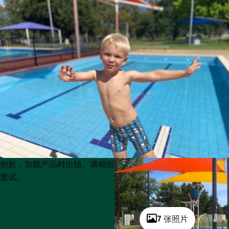
Product
Product
抱歉，加载产品时出错。请稍后
List
List
重试。
7 张照片