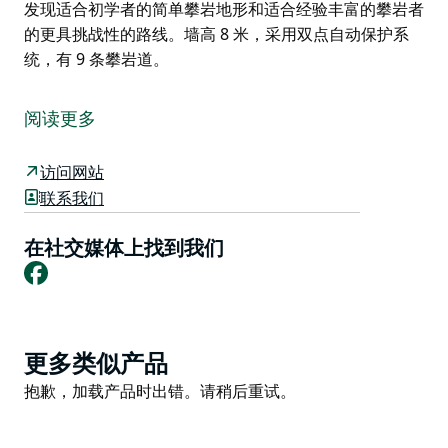
发现适合初学者的简单攀岩地形和适合经验丰富的攀岩者
的更具挑战性的路线。墙高 8 米，采用双点自动保护系
统，有 9 条攀岩道。
夏季，您可以在清爽的 50 米室外游泳池中嬉水（或游几
圈）。这里有一个浅水儿童游泳池和一个很棒的戏水区，
阅读更多
里面有水上游戏，可以玩上几个小时。
游泳池综合体坐落在宽敞的草坪区中，有大量的树荫、烧
访问网站
烤设施和售货亭设施。
联系我们
冬季，您可以在室内温水游泳池中畅游，这里还有各种水
在社交媒体上找到我们
上项目全年开放。
Facebook
室内体育场是一个多功能室内运动和娱乐综合体，为各种
社区团体和组织提供服务。
Coota 室内攀岩是 Riverina 唯一的室内攀岩设施。您会
Product
更多类似产品
发现适合初学者的简单攀岩地形和适合经验丰富的攀岩者
List
Product
抱歉，加载产品时出错。请稍后重试。
的更具挑战性的路线。墙高 8 米，采用双点自动保护系
List
统，有 9 条攀岩道。